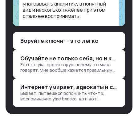
упаковывать аналитику в понятный
вид и насколько тяжелее при этом
стало ее воспринимать.
Объясню в разрезе нашей работы.
Чтобы создать дашборд со всякой
Воруйте ключи — это легко
аналитикой лет 15 назад, нужно было:
1. Собирать данные в одну базу и
разгребать их оттуда вручную:
Обучайте не только себя, но и клиентов
продажи, заявки, прогресс по проекту
Есть штука, про которую почему-то мало
— все ручками
говорят. Мне вообще кажется правильным
подходом, что в работе обмен знаниями
всегда идет в обе стороны. Ты что-то
Интернет умирает, адвокаты и судьи в растерянности, а я хочу песню
хватаешь у клиента: е…
Бывает, пытаешься вспомнить что-то,
воспоминание уже близко, вот-вот
откроется нужный ящик в архиве памяти,
но… Нет. И так часами. Или днями. А то и
неделями, если сильно не повезе…