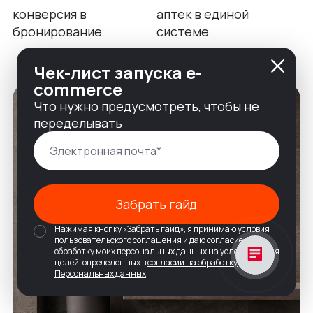
конверсия в
аптек в единой
бронирование
системе
Чек-лист запуска e-
commerce
Что нужно предусмотреть, чтобы не
переделывать
Забрать гайд
Нажимая кнопку «Забрать гайд», я принимаю условия
пользовательского соглашения и даю согласие на
обработку моих персональных данных на условиях и для
целей, определенных в
согласии на обработку
Персональных данных