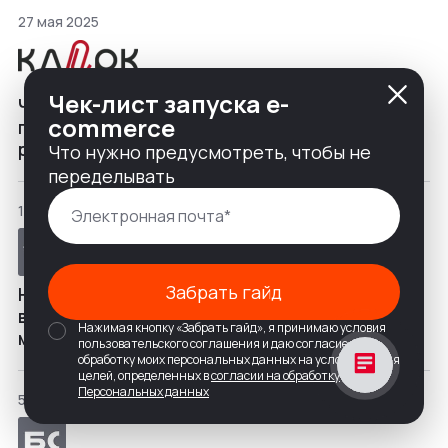
27 мая 2025
Чек-лист запуска e-
Что не так с дизайном, или Почему я
commerce
переориентировал свое агентство на веб-
разработку полного цикла
Что нужно предусмотреть, чтобы не
переделывать
15 апреля 2025
Забрать гайд
Наши 象: что я узнал про китайцев и китайский
веб-дизайн, пока создавал сайт для
Нажимая кнопку «Забрать гайд», я принимаю условия
мясокомбината
пользовательского соглашения и даю согласие на
обработку моих персональных данных на условиях и для
целей, определенных в
согласии на обработку
Персональных данных
5 декабря 2024