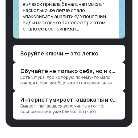
вылазок пришла банальная мысль:
насколько же легче стало
упаковывать аналитику в понятный
вид и насколько тяжелее при этом
стало ее воспринимать.
Объясню в разрезе нашей работы.
Чтобы создать дашборд со всякой
Воруйте ключи — это легко
аналитикой лет 15 назад, нужно было:
1. Собирать данные в одну базу и
разгребать их оттуда вручную:
Обучайте не только себя, но и клиентов
продажи, заявки, прогресс по проекту
Есть штука, про которую почему-то мало
— все ручками
говорят. Мне вообще кажется правильным
подходом, что в работе обмен знаниями
всегда идет в обе стороны. Ты что-то
Интернет умирает, адвокаты и судьи в растерянности, а я хочу песню
хватаешь у клиента: е…
Бывает, пытаешься вспомнить что-то,
воспоминание уже близко, вот-вот
откроется нужный ящик в архиве памяти,
но… Нет. И так часами. Или днями. А то и
неделями, если сильно не повезе…