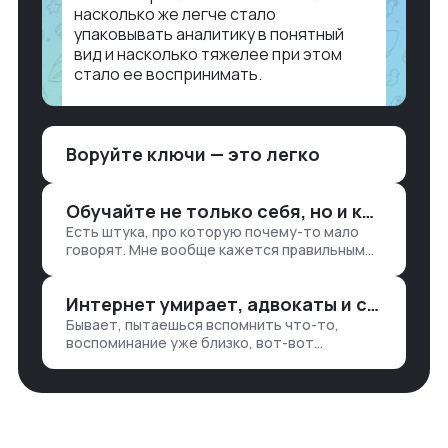
насколько же легче стало
упаковывать аналитику в понятный
вид и насколько тяжелее при этом
стало ее воспринимать.
Объясню в разрезе нашей работы.
Чтобы создать дашборд со всякой
Воруйте ключи — это легко
аналитикой лет 15 назад, нужно было:
1. Собирать данные в одну базу и
разгребать их оттуда вручную:
Обучайте не только себя, но и клиентов
продажи, заявки, прогресс по проекту
Есть штука, про которую почему-то мало
— все ручками
говорят. Мне вообще кажется правильным
подходом, что в работе обмен знаниями
всегда идет в обе стороны. Ты что-то
Интернет умирает, адвокаты и судьи в растерянности, а я хочу песню
хватаешь у клиента: е…
Бывает, пытаешься вспомнить что-то,
воспоминание уже близко, вот-вот
откроется нужный ящик в архиве памяти,
но… Нет. И так часами. Или днями. А то и
неделями, если сильно не повезе…