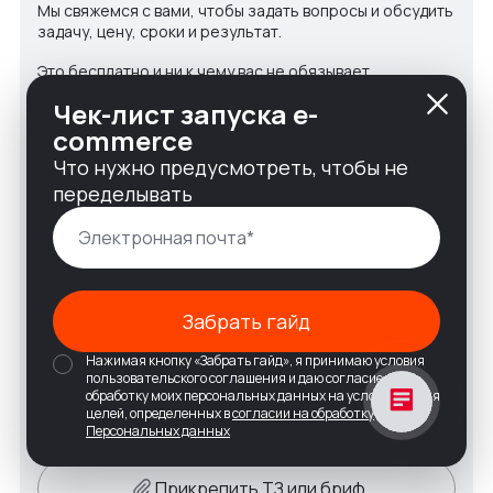
Мы свяжемся с вами, чтобы задать вопросы и обсудить
задачу, цену, сроки и результат.
Это бесплатно и ни к чему вас не обязывает.
Чек-лист запуска e-
commerce
Что нужно предусмотреть, чтобы не
переделывать
Забрать гайд
Нажимая кнопку «Забрать гайд», я принимаю условия
пользовательского соглашения и даю согласие на
обработку моих персональных данных на условиях и для
целей, определенных в
согласии на обработку
Персональных данных
Прикрепить ТЗ или бриф