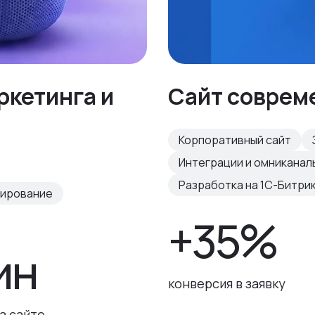
ркетинга и
Сайт соврем
Корпоративный сайт
Интеграции и омниканал
Разработка на 1С-Битри
тирование
+35%
ин
конверсия в заявку
а сайте