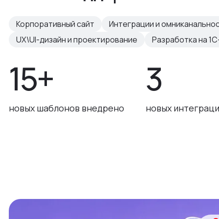
Корпоративный сайт
Интеграции и омниканально
UX\UI-дизайн и проектирование
Разработка на 1С
15+
3
новых шаблонов внедрено
новых интеграци