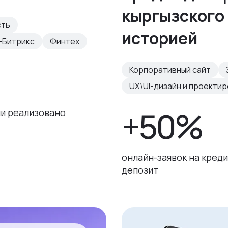
кыргызского 
сть
историей
-Битрикс
Финтех
Корпоративный сайт
UX\UI-дизайн и проекти
+50%
и реализовано
онлайн-заявок на креди
депозит