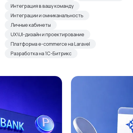
овые продукты
Интеграция в вашу команду
азвиваем
Интеграции и омниканальность
Личные кабинеты
UX\UI-дизайн и проектирование
Платформа e-commerce на Laravel
Разработка на 1С-Битрикс