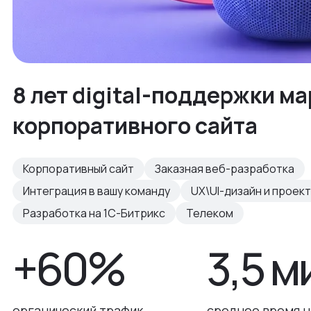
8 лет digital-поддержки ма
корпоративного сайта
Корпоративный сайт
Заказная веб-разработка
Интеграция в вашу команду
UX\UI-дизайн и проек
Разработка на 1С-Битрикс
Телеком
+60%
3,5 м
органический трафик
среднее время н