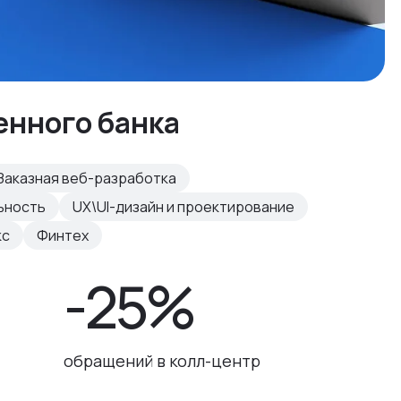
енного банка
Заказная веб-разработка
ьность
UX\UI-дизайн и проектирование
кс
Финтех
-25%
обращений в колл-центр