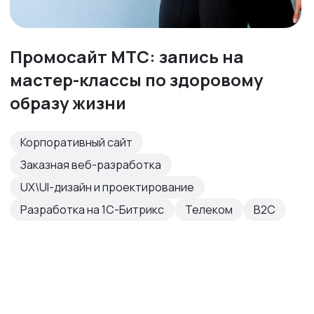
Промосайт МТС: запись на
мастер-классы по здоровому
образу жизни
Корпоративный сайт
Заказная веб-разработка
UX\UI-дизайн и проектирование
Разработка на 1С-Битрикс
Телеком
B2C