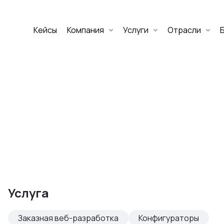
Кейсы
Компания
Услуги
Отрасли
Дмитрий Хоружко
CEO Nineseven
Оставить заявку
аритет Банк
е цифровых
Услуга
изнеса
Заказная веб-разработка
Конфигураторы