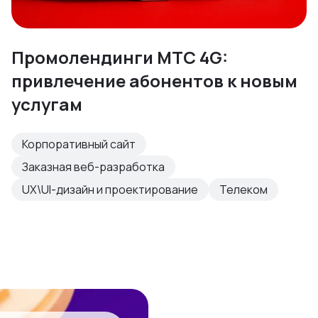
Промолендинги МТС 4G:
привлечение абонентов к новым
услугам
Корпоративный сайт
Заказная веб-разработка
UX\UI-дизайн и проектирование
Телеком