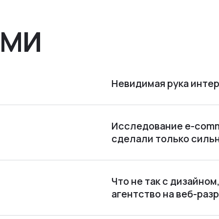
СМИ
Невидимая рука интер
Исследование e-comme
сделали только силь
Что не так с дизайно
агентство на веб-раз