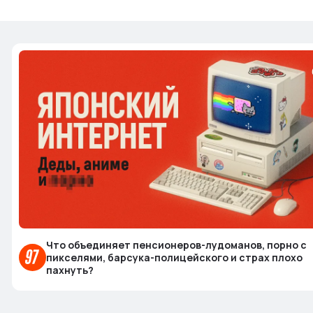
Что объединяет пенсионеров-лудоманов, порно с
пикселями, барсука-полицейского и страх плохо
пахнуть?