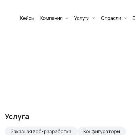
Кейсы
Компания
Услуги
Отрасли
Дмитрий Хоружко
CEO Nineseven
Оставить заявку
аритет Банк
е цифровых
Услуга
изнеса
Заказная веб-разработка
Конфигураторы