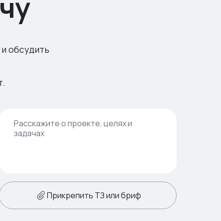
чу
 и обсудить
т.
Прикрепить ТЗ или бриф