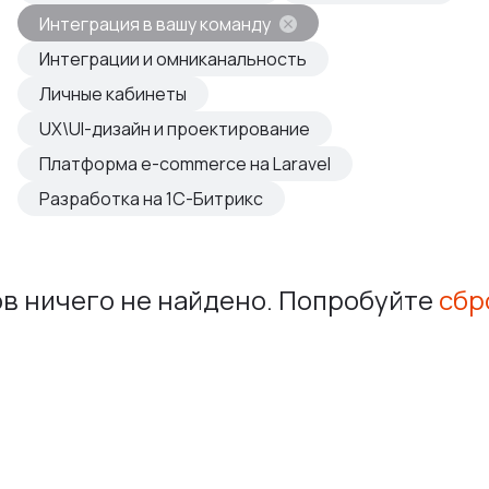
овые продукты
Интеграция в вашу команду
азвиваем
Интеграции и омниканальность
Личные кабинеты
UX\UI-дизайн и проектирование
Платформа e-commerce на Laravel
Разработка на 1С-Битрикс
в ничего не найдено. Попробуйте
сбр