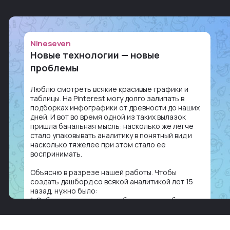
Nineseven
Новые технологии — новые
проблемы
Люблю смотреть всякие красивые графики и
таблицы. На Pinterest могу долго залипать в
подборках инфографики от древности до наших
дней. И вот во время одной из таких вылазок
пришла банальная мысль: насколько же легче
стало упаковывать аналитику в понятный вид и
насколько тяжелее при этом стало ее
воспринимать.
Объясню в разрезе нашей работы. Чтобы
создать дашборд со всякой аналитикой лет 15
назад, нужно было:
1. Собирать данные в одну базу и разгребать их
оттуда вручную: продажи, заявки, прогресс по
проекту — все ручками