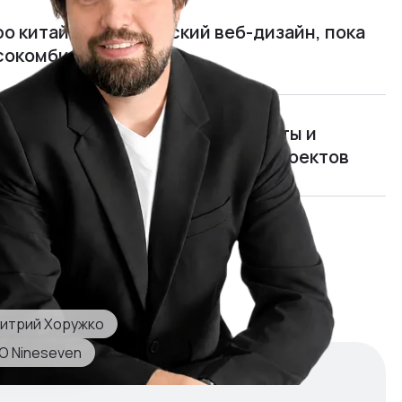
ро китайцев и китайский веб-дизайн, пока
ясокомбината
нимать, чем живут программисты и
рать и обучать руководителей проектов
мида»: я открыл и едва не закрыл
отом 700 000 $ в год
итрий Хоружко
O Nineseven