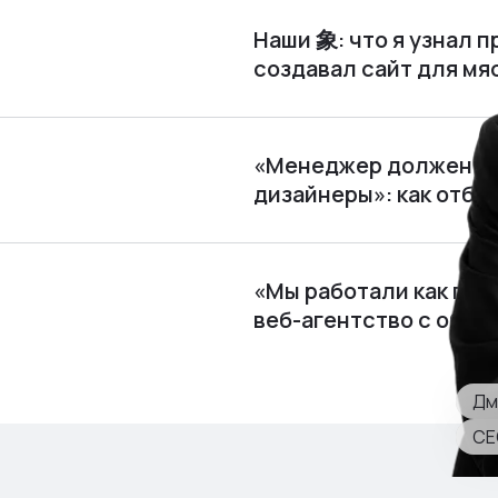
Наши 象: что я узнал п
создавал сайт для м
«Менеджер должен по
дизайнеры»: как отби
«Мы работали как пира
веб⁠-⁠агентство с обор
Дм
CE