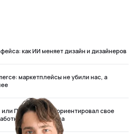
фейса: как ИИ меняет дизайн и дизайнеров
rce: маркетплейсы не убили нас, а
нее
м, или Почему я переориентировал свое
работку полного цикла