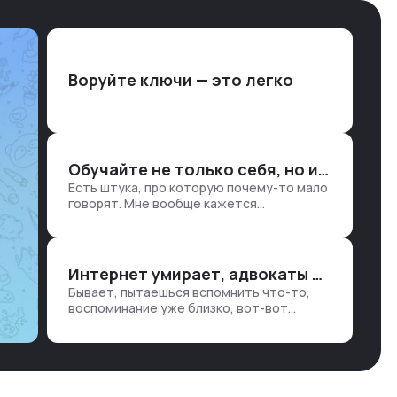
Воруйте ключи — это легко
Обучайте не только себя, но и клиентов
Есть штука, про которую почему-то мало
говорят. Мне вообще кажется
правильным подходом, что в работе
обмен знаниями всегда идет в обе
стороны. Ты что-то хватаешь у клиента:
е…
Интернет умирает, адвокаты и судьи в растерянности, а я хочу песню
Бывает, пытаешься вспомнить что-то,
воспоминание уже близко, вот-вот
откроется нужный ящик в архиве памяти,
но… Нет. И так часами. Или днями. А то и
неделями, если сильно не повезе…