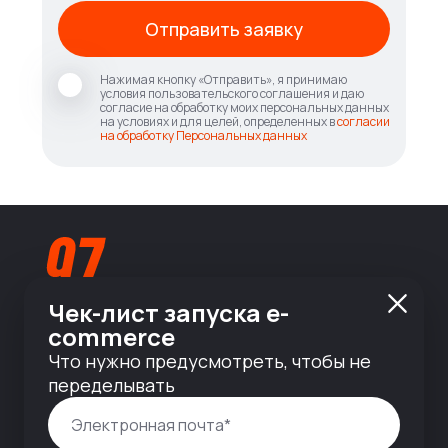
Отправить заявку
Нажимая кнопку «Отправить», я принимаю
условия пользовательского соглашения и даю
согласие на обработку моих персональных данных
на условиях и для целей, определенных в
согласии
на обработку Персональных данных
Чек-лист запуска e-
commerce
info@nineseven.ru
Что нужно предусмотреть, чтобы не
переделывать
© 2010 — 2026 ООО «Найнсевен», УНП 191376768,
ИНН 9710142077, КПП 771001001, ОГРН
1247700831377