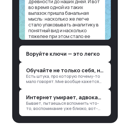
древности до наших дней. И вот
во время одной из таких
вылазок пришла банальная
мысль: насколько же легче
стало упаковывать аналитику в
понятный вид и насколько
тяжелее при этом стало ее
воспринимать.
Воруйте ключи — это легко
Объясню в разрезе нашей
работы. Чтобы создать
дашборд со всякой аналитикой
Обучайте не только себя, но и клиентов
лет 15 назад, нужно было:
Есть штука, про которую почему-то
1. Собирать данные в одну базу и
мало говорят. Мне вообще кажется
разгребать их оттуда вручную:
правильным подходом, что в работе
продажи, заявки, прогресс по
обмен знаниями всегда идет в обе
проекту — все ручками
Интернет умирает, адвокаты и судьи в растерянности, а я хочу песню
стороны. Ты что-то хватаешь у
клиента: е…
Бывает, пытаешься вспомнить что-
то, воспоминание уже близко, вот-
вот откроется нужный ящик в архиве
памяти, но… Нет. И так часами. Или
днями. А то и неделями, если сильно
не повезе…