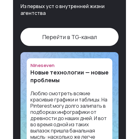
Из первых уст о внутренней жизни
агентства
Перейти в TG-канал
Nineseven
Новые технологии — новые
проблемы
Люблю смотреть всякие
красивые графики и таблицы. На
Pinterest могу долго залипать в
подборках инфографики от
древности до наших дней. И вот
во время одной из таких
вылазок пришла банальная
мысль: насколько же легче