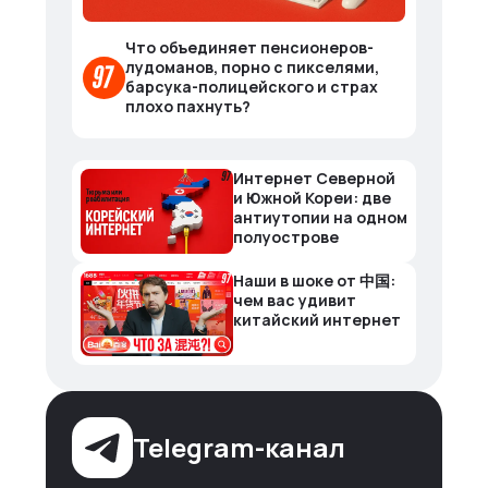
Что объединяет пенсионеров-
лудоманов, порно с пикселями,
барсука-полицейского и страх
плохо пахнуть?
Интернет Северной
и Южной Кореи: две
антиутопии на одном
полуострове
Наши в шоке от 中国:
чем вас удивит
китайский интернет
Telegram-канал