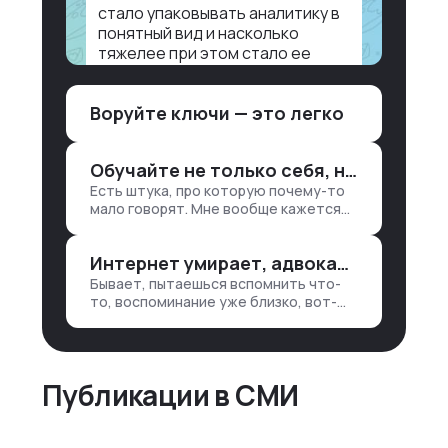
стало упаковывать аналитику в
понятный вид и насколько
тяжелее при этом стало ее
воспринимать.
Воруйте ключи — это легко
Объясню в разрезе нашей
работы. Чтобы создать
дашборд со всякой аналитикой
Обучайте не только себя, но и клиентов
лет 15 назад, нужно было:
Есть штука, про которую почему-то
1. Собирать данные в одну базу и
мало говорят. Мне вообще кажется
разгребать их оттуда вручную:
правильным подходом, что в работе
продажи, заявки, прогресс по
обмен знаниями всегда идет в обе
проекту — все ручками
Интернет умирает, адвокаты и судьи в растерянности, а я хочу песню
стороны. Ты что-то хватаешь у
клиента: е…
Бывает, пытаешься вспомнить что-
то, воспоминание уже близко, вот-
вот откроется нужный ящик в архиве
памяти, но… Нет. И так часами. Или
днями. А то и неделями, если сильно
не повезе…
Публикации в СМИ