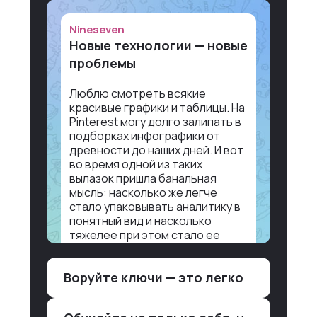
Nineseven
Новые технологии — новые
проблемы
Люблю смотреть всякие
красивые графики и таблицы. На
Pinterest могу долго залипать в
подборках инфографики от
древности до наших дней. И вот
во время одной из таких
вылазок пришла банальная
мысль: насколько же легче
стало упаковывать аналитику в
понятный вид и насколько
тяжелее при этом стало ее
воспринимать.
Воруйте ключи — это легко
Объясню в разрезе нашей
работы. Чтобы создать
дашборд со всякой аналитикой