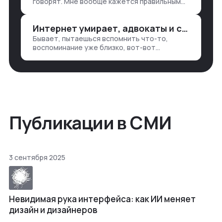
говорят. Мне вообще кажется правильным
подходом, что в работе обмен знаниями
всегда идет в обе стороны. Ты что-то
Интернет умирает, адвокаты и судьи в растерянности, а я хочу песню
хватаешь у клиента: е…
Бывает, пытаешься вспомнить что-то,
воспоминание уже близко, вот-вот
откроется нужный ящик в архиве памяти,
но… Нет. И так часами. Или днями. А то и
неделями, если сильно не повезе…
Публикации в СМИ
3 сентября 2025
Невидимая рука интерфейса: как ИИ меняет
дизайн и дизайнеров