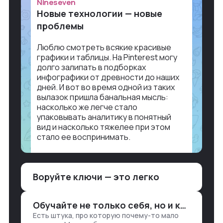
Nineseven
Новые технологии — новые
проблемы
Люблю смотреть всякие красивые
графики и таблицы. На Pinterest могу
долго залипать в подборках
инфографики от древности до наших
дней. И вот во время одной из таких
вылазок пришла банальная мысль:
насколько же легче стало
упаковывать аналитику в понятный
вид и насколько тяжелее при этом
стало ее воспринимать.
Объясню в разрезе нашей работы.
Чтобы создать дашборд со всякой
Воруйте ключи — это легко
аналитикой лет 15 назад, нужно было:
1. Собирать данные в одну базу и
разгребать их оттуда вручную:
Обучайте не только себя, но и клиентов
продажи, заявки, прогресс по проекту
Есть штука, про которую почему-то мало
— все ручками