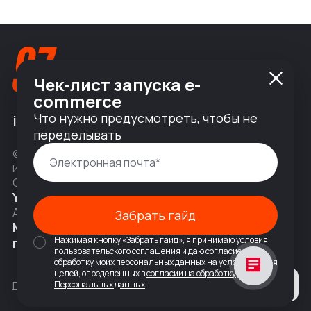
Чек-лист запуска e-
commerce
Что нужно предусмотреть, чтобы не
info@nineseven.ru
переделывать
© 2010 — 2026 ООО «Найнсевен», УНП 191376768,
ИНН 9710142077, КПП 771001001, ОГРН 1247700831377
Соц сети
YouTube
Написать в Telegram
Адрес
Забрать гайд
Москва, 2-я Тверская-Ямская 18,
Нажимая кнопку «Забрать гайд», я принимаю условия
помещ. 7/2
пользовательского соглашения и даю согласие на
обработку моих персональных данных на условиях и для
целей, определенных в
согласии на обработку
Политика конфиденциальности
Персональных данных