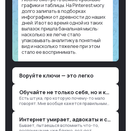
графики и таблицы. На Pinterest могу
долго залипать в подборках
инфографики от древности до наших
дней. И вот во время одной из таких
вылазок пришла банальная мысль:
насколько же легче стало
упаковывать аналитику в понятный
вид и насколько тяжелее при этом
стало ее воспринимать.
Объясню в разрезе нашей работы.
Чтобы создать дашборд со всякой
Воруйте ключи — это легко
аналитикой лет 15 назад, нужно было:
1. Собирать данные в одну базу и
разгребать их оттуда вручную:
Обучайте не только себя, но и клиентов
продажи, заявки, прогресс по проекту
Есть штука, про которую почему-то мало
— все ручками
говорят. Мне вообще кажется правильным
подходом, что в работе обмен знаниями
всегда идет в обе стороны. Ты что-то
Интернет умирает, адвокаты и судьи в растерянности, а я хочу песню
хватаешь у клиента: е…
Бывает, пытаешься вспомнить что-то,
воспоминание уже близко, вот-вот