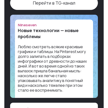
Перейти в TG-канал
Nineseven
Новые технологии — новые
проблемы
Люблю смотреть всякие красивые
графики и таблицы. На Pinterest могу
долго залипать в подборках
инфографики от древности до наших
дней. И вот во время одной из таких
вылазок пришла банальная мысль:
насколько же легче стало
упаковывать аналитику в понятный
вид и насколько тяжелее при этом
стало ее воспринимать.
Объясню в разрезе нашей работы.
Чтобы создать дашборд со всякой