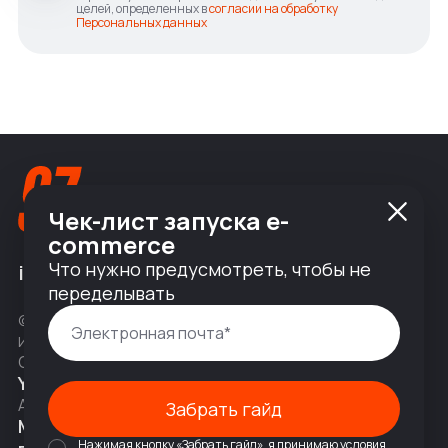
целей, определенных в
согласии на обработку
Персональных данных
Чек-лист запуска e-
commerce
Что нужно предусмотреть, чтобы не
info@nineseven.ru
переделывать
© 2010 — 2026 ООО «Найнсевен», УНП 191376768,
ИНН 9710142077, КПП 771001001, ОГРН 1247700831377
Соц сети
YouTube
Написать в Telegram
Адрес
Забрать гайд
Москва, 2-я Тверская-Ямская 18,
Нажимая кнопку «Забрать гайд», я принимаю условия