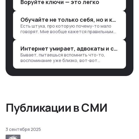
Воруйте ключи — это легко
аналитикой лет 15 назад, нужно было:
1. Собирать данные в одну базу и
разгребать их оттуда вручную:
Обучайте не только себя, но и клиентов
продажи, заявки, прогресс по проекту
Есть штука, про которую почему-то мало
— все ручками
говорят. Мне вообще кажется правильным
подходом, что в работе обмен знаниями
всегда идет в обе стороны. Ты что-то
Интернет умирает, адвокаты и судьи в растерянности, а я хочу песню
хватаешь у клиента: е…
Бывает, пытаешься вспомнить что-то,
воспоминание уже близко, вот-вот
откроется нужный ящик в архиве памяти,
но… Нет. И так часами. Или днями. А то и
неделями, если сильно не повезе…
Публикации в СМИ
3 сентября 2025