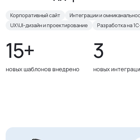
Корпоративный сайт
Интеграции и омниканально
UX\UI-дизайн и проектирование
Разработка на 1С
15+
3
новых шаблонов внедрено
новых интеграци