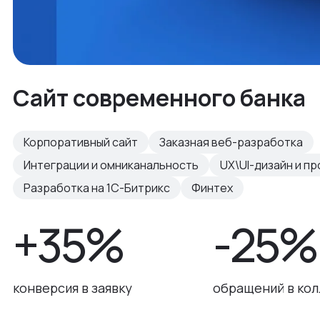
Сайт современного банка
Корпоративный сайт
Заказная веб-разработка
Интеграции и омниканальность
UX\UI-дизайн и п
Разработка на 1С-Битрикс
Финтех
+35%
-25%
конверсия в заявку
обращений в ко