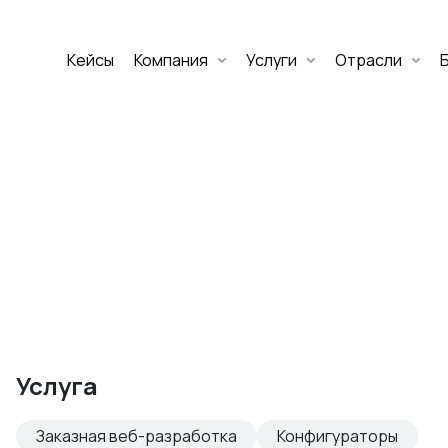
Кейсы
Компания
Услуги
Отрасли
Дмитрий Хоружко
CEO Nineseven
Оставить заявку
аритет Банк
е цифровых
Услуга
изнеса
Заказная веб-разработка
Конфигураторы