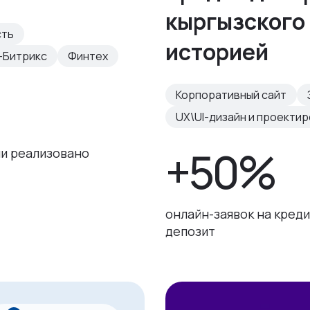
кыргызского 
сть
историей
-Битрикс
Финтех
Корпоративный сайт
UX\UI-дизайн и проекти
+50%
и реализовано
онлайн-заявок на креди
депозит