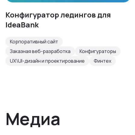
Конфигуратор ледингов для
IdeaBank
Корпоративный сайт
Заказная веб-разработка
Конфигураторы
UX\UI-дизайн и проектирование
Финтех
Медиа