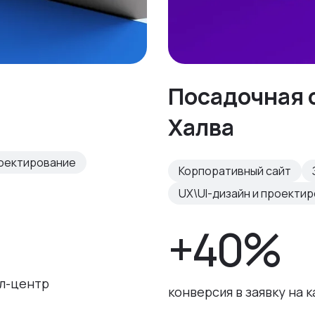
Посадочная 
Халва
роектирование
Корпоративный сайт
UX\UI-дизайн и проекти
+40%
лл-центр
конверсия в заявку на 