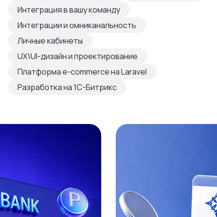
овые продукты
Интеграция в вашу команду
азвиваем
Интеграции и омниканальность
Личные кабинеты
UX\UI-дизайн и проектирование
Платформа e-commerce на Laravel
Разработка на 1С-Битрикс