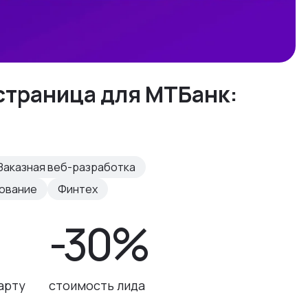
страница для МТБанк:
Заказная веб-разработка
рование
Финтех
-30%
карту
стоимость лида