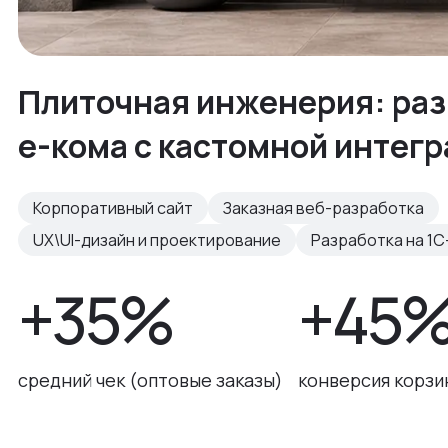
Плиточная инженерия: раз
е-кома с кастомной интег
Корпоративный сайт
Заказная веб-разработка
UX\UI-дизайн и проектирование
Разработка на 1С
+35%
+45
средний чек (оптовые заказы)
конверсия корзи