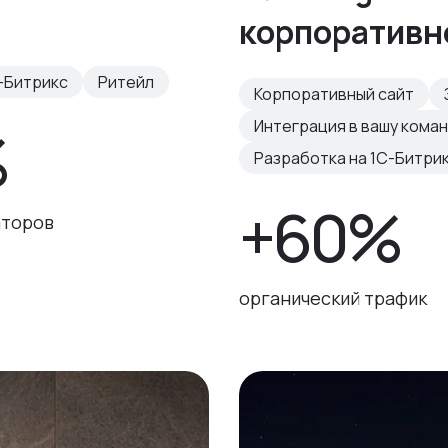
корпоративн
-Битрикс
Ритейл
Корпоративный сайт
Интеграция в вашу кома
%
Разработка на 1С-Битри
+60%
аторов
органический трафик