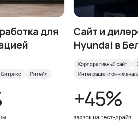
работка для
Сайт и диле
рацией
Hyundai в Бе
Корпоративный сайт
-Битрикс
Ритейл
Интеграции и омниканал
%
+45%
ны
заявок на тест-драйв