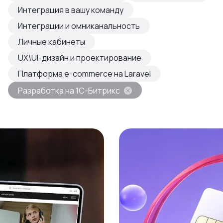
овые продукты
Интеграция в вашу команду
азвиваем
Интеграции и омниканальность
Личные кабинеты
UX\UI-дизайн и проектирование
Платформа e-commerce на Laravel
Разработка на 1С-Битрикс