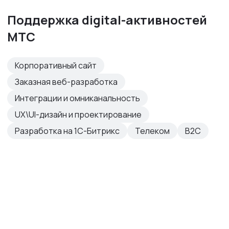
Поддержка digital-активностей
МТС
Корпоративный сайт
Заказная веб-разработка
Интеграции и омниканальность
UX\UI-дизайн и проектирование
Разработка на 1С-Битрикс
Телеком
B2C