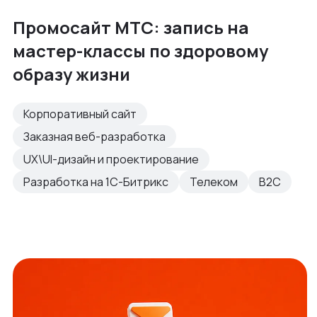
Промосайт МТС: запись на
мастер-классы по здоровому
образу жизни
Корпоративный сайт
Заказная веб-разработка
UX\UI-дизайн и проектирование
Разработка на 1С-Битрикс
Телеком
B2C