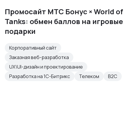
Промосайт МТС Бонус × World of
Tanks: обмен баллов на игровые
подарки
Корпоративный сайт
Заказная веб-разработка
UX\UI-дизайн и проектирование
Разработка на 1С-Битрикс
Телеком
B2C