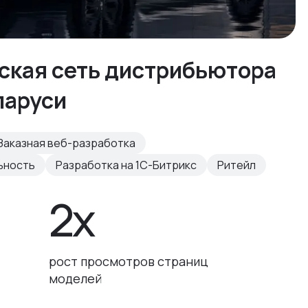
рская сеть дистрибьютора
ларуси
Заказная веб-разработка
ьность
Разработка на 1С-Битрикс
Ритейл
2x
рост просмотров страниц
моделей