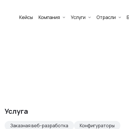
Кейсы
Компания
Услуги
Отрасли
Дмитрий Хоружко
CEO Nineseven
Оставить заявку
аритет Банк
е цифровых
Услуга
изнеса
Заказная веб-разработка
Конфигураторы