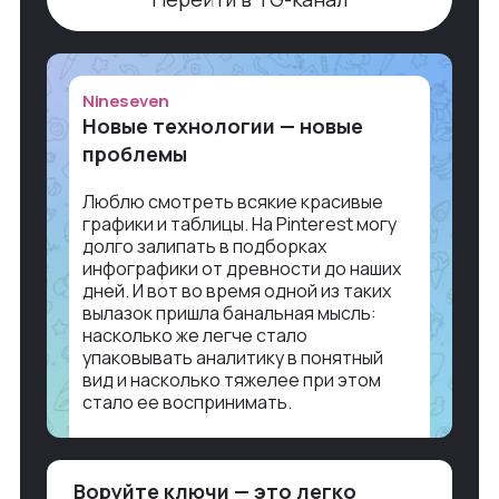
Nineseven
Новые технологии — новые
проблемы
Люблю смотреть всякие красивые
графики и таблицы. На Pinterest могу
долго залипать в подборках
инфографики от древности до наших
дней. И вот во время одной из таких
вылазок пришла банальная мысль:
насколько же легче стало
упаковывать аналитику в понятный
вид и насколько тяжелее при этом
стало ее воспринимать.
Объясню в разрезе нашей работы.
Чтобы создать дашборд со всякой
Воруйте ключи — это легко
аналитикой лет 15 назад, нужно было: