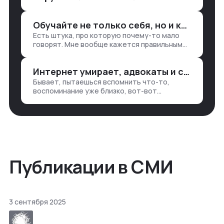
1. Собирать данные в одну базу и
разгребать их оттуда вручную:
Обучайте не только себя, но и клиентов
продажи, заявки, прогресс по проекту
Есть штука, про которую почему-то мало
— все ручками
говорят. Мне вообще кажется правильным
подходом, что в работе обмен знаниями
всегда идет в обе стороны. Ты что-то
Интернет умирает, адвокаты и судьи в растерянности, а я хочу песню
хватаешь у клиента: е…
Бывает, пытаешься вспомнить что-то,
воспоминание уже близко, вот-вот
откроется нужный ящик в архиве памяти,
но… Нет. И так часами. Или днями. А то и
неделями, если сильно не повезе…
Публикации в СМИ
3 сентября 2025