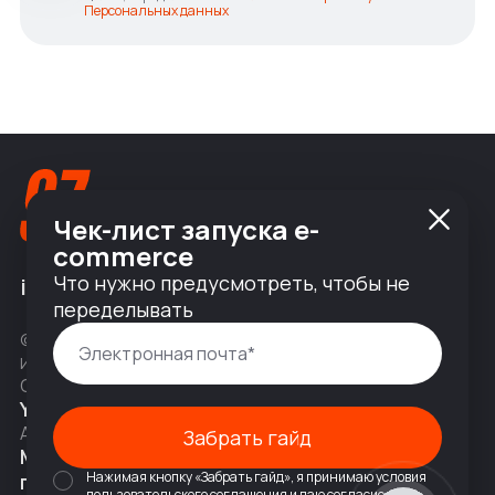
Персональных данных
Чек-лист запуска e-
commerce
Что нужно предусмотреть, чтобы не
info@nineseven.ru
переделывать
© 2010 — 2026 ООО «Найнсевен», УНП 191376768,
ИНН 9710142077, КПП 771001001, ОГРН 1247700831377
Соц сети
YouTube
Написать в Telegram
Адрес
Забрать гайд
Москва, 2-я Тверская-Ямская 18,
Нажимая кнопку «Забрать гайд», я принимаю условия
помещ. 7/2
пользовательского соглашения и даю согласие на