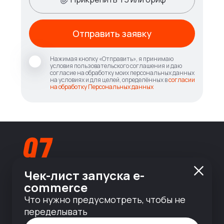
Отправить заявку
Нажимая кнопку «Отправить», я принимаю
условия пользовательского соглашения и даю
согласие на обработку моих персональных данных
на условиях и для целей, определённых в
согласии
на обработку Персональных данных
Чек-лист запуска e-
commerce
info@nineseven.ru
Что нужно предусмотреть, чтобы не
переделывать
© 2010 — 2026 ООО «Найнсевен», УНП 191376768,