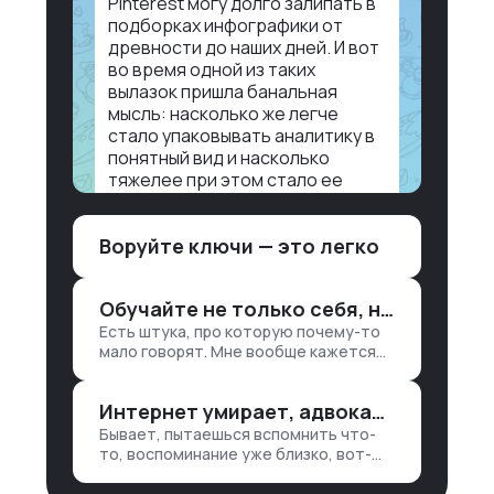
Pinterest могу долго залипать в
подборках инфографики от
древности до наших дней. И вот
во время одной из таких
вылазок пришла банальная
мысль: насколько же легче
стало упаковывать аналитику в
понятный вид и насколько
тяжелее при этом стало ее
воспринимать.
Воруйте ключи — это легко
Объясню в разрезе нашей
работы. Чтобы создать
дашборд со всякой аналитикой
Обучайте не только себя, но и клиентов
лет 15 назад, нужно было:
Есть штука, про которую почему-то
1. Собирать данные в одну базу и
мало говорят. Мне вообще кажется
разгребать их оттуда вручную:
правильным подходом, что в работе
продажи, заявки, прогресс по
обмен знаниями всегда идет в обе
проекту — все ручками
Интернет умирает, адвокаты и судьи в растерянности, а я хочу песню
стороны. Ты что-то хватаешь у
клиента: е…
Бывает, пытаешься вспомнить что-
то, воспоминание уже близко, вот-
вот откроется нужный ящик в архиве
памяти, но… Нет. И так часами. Или