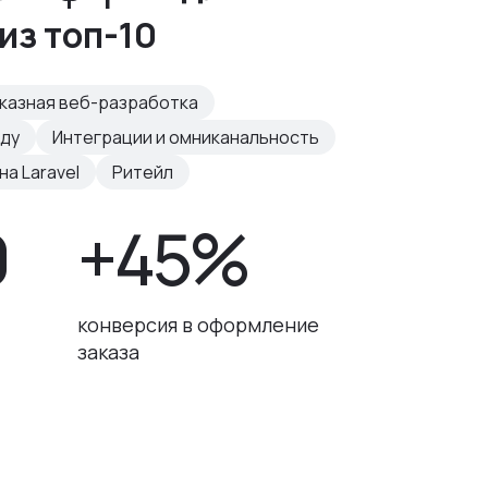
из топ-10
казная веб-разработка
нду
Интеграции и омниканальность
а Laravel
Ритейл
0
+45%
конверсия в оформление
заказа