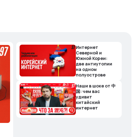
Интернет
Северной и
Южной Кореи:
две антиутопии
на одном
полуострове
Наши в шоке от 中
国: чем вас
удивит
китайский
интернет