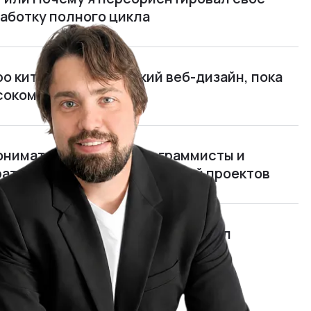
работку полного цикла
ро китайцев и китайский веб-дизайн, пока
ясокомбината
нимать, чем живут программисты и
рать и обучать руководителей проектов
мида»: я открыл и едва не закрыл
отом 700 000 $ в год