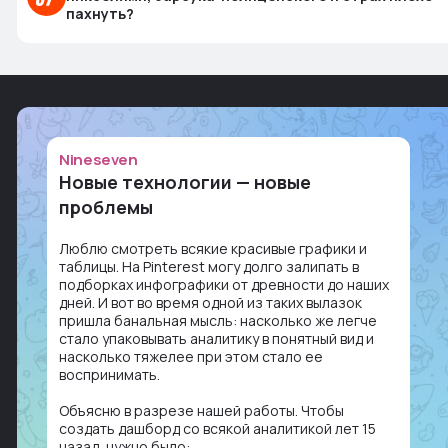
пахнуть?
Nineseven
Новые технологии — новые
проблемы
Люблю смотреть всякие красивые графики и
таблицы. На Pinterest могу долго залипать в
подборках инфографики от древности до наших
дней. И вот во время одной из таких вылазок
пришла банальная мысль: насколько же легче
стало упаковывать аналитику в понятный вид и
насколько тяжелее при этом стало ее
воспринимать.
Объясню в разрезе нашей работы. Чтобы
создать дашборд со всякой аналитикой лет 15
назад, нужно было: