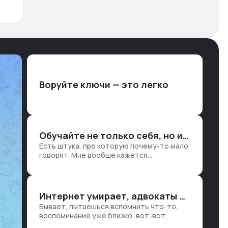
Воруйте ключи — это легко
Обучайте не только себя, но и клиентов
Есть штука, про которую почему-то мало
говорят. Мне вообще кажется
правильным подходом, что в работе
обмен знаниями всегда идет в обе
стороны. Ты что-то хватаешь у клиента:
е…
Интернет умирает, адвокаты и судьи в растерянности, а я хочу песню
Бывает, пытаешься вспомнить что-то,
воспоминание уже близко, вот-вот
откроется нужный ящик в архиве памяти,