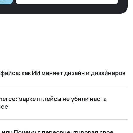
но… Нет. И так часами. Или днями. А то и
неделями, если сильно не повезе…
фейса: как ИИ меняет дизайн и дизайнеров
rce: маркетплейсы не убили нас, а
нее
м, или Почему я переориентировал свое