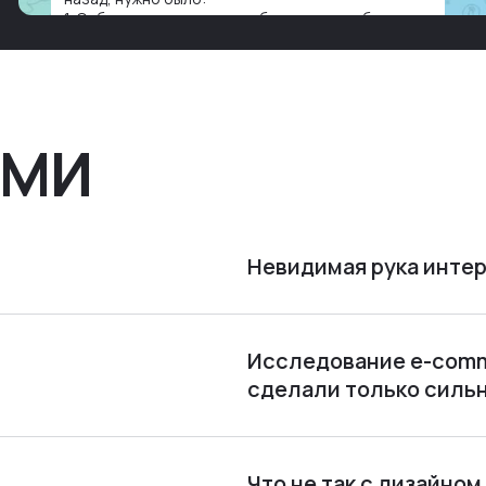
1. Собирать данные в одну базу и разгребать их
оттуда вручную: продажи, заявки, прогресс по
проекту — все ручками
СМИ
Невидимая рука интер
Исследование e-comme
сделали только силь
Что не так с дизайно