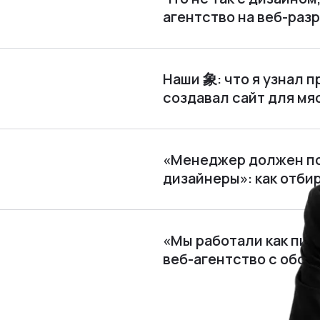
агентство на веб-раз
Наши 象: что я узнал п
создавал сайт для м
«Менеджер должен по
дизайнеры»: как отби
«Мы работали как пира
веб⁠-⁠агентство с обор