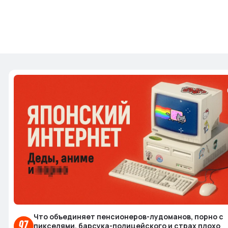
Что объединяет пенсионеров-лудоманов, порно с
пикселями, барсука-полицейского и страх плохо