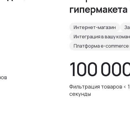
гипермакета 
Интернет-магазин
За
Интеграция в вашу кома
Платформа e-commerce н
100 00
зов
Фильтрация товаров < 1
секунды