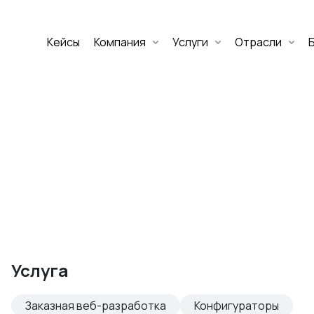
Кейсы
Компания
Услуги
Отрасли
Дмитрий Хоружко
CEO Nineseven
Оставить заявку
аритет Банк
е цифровых
Услуга
изнеса
Заказная веб-разработка
Конфигураторы