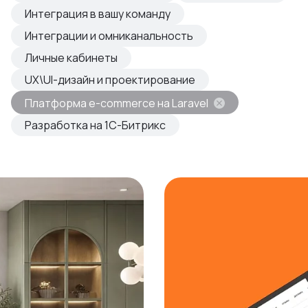
овые продукты
Интеграция в вашу команду
азвиваем
Интеграции и омниканальность
Личные кабинеты
UX\UI-дизайн и проектирование
Платформа e-commerce на Laravel
Разработка на 1С-Битрикс