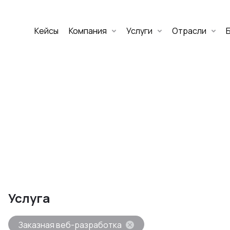
Кейсы
Компания
Услуги
Отрасли
Дмитрий Хоружко
CEO Nineseven
Оставить заявку
аритет Банк
е цифровых
Услуга
изнеса
Заказная веб-разработка