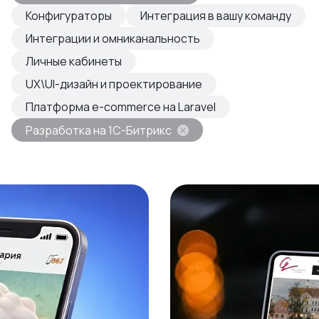
овые продукты
Конфигураторы
Интеграция в вашу команду
азвиваем
Интеграции и омниканальность
Личные кабинеты
UX\UI-дизайн и проектирование
Платформа e-commerce на Laravel
Разработка на 1С-Битрикс