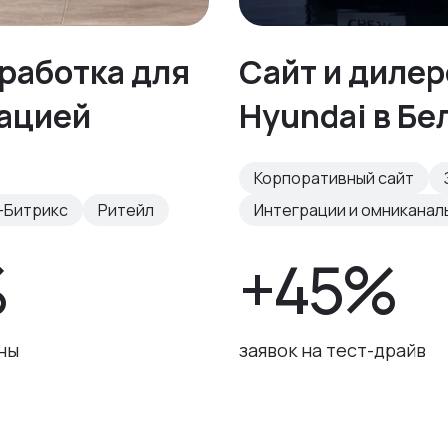
работка для
Сайт и диле
рацией
Hyundai в Бе
Корпоративный сайт
-Битрикс
Ритейл
Интеграции и омниканал
%
+45%
ны
заявок на тест-драйв