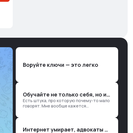
Воруйте ключи — это легко
Обучайте не только себя, но и клиентов
Есть штука, про которую почему-то мало
говорят. Мне вообще кажется
правильным подходом, что в работе
обмен знаниями всегда идет в обе
стороны. Ты что-то хватаешь у клиента:
е…
Интернет умирает, адвокаты и судьи в растерянности, а я хочу песню