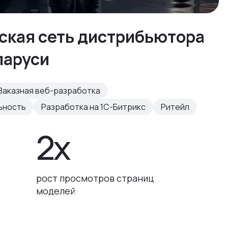
рская сеть дистрибьютора
ларуси
Заказная веб-разработка
ьность
Разработка на 1С-Битрикс
Ритейл
2x
рост просмотров страниц
моделей