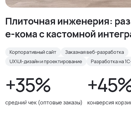
Плиточная инженерия: раз
е-кома с кастомной интег
Корпоративный сайт
Заказная веб-разработка
UX\UI-дизайн и проектирование
Разработка на 1С
+35%
+45
средний чек (оптовые заказы)
конверсия корзи