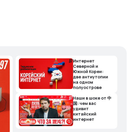
Интернет
Северной и
Южной Кореи:
две антиутопии
на одном
полуострове
Наши в шоке от 中
国: чем вас
удивит
китайский
интернет