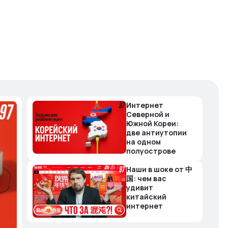
Интернет
Северной и
Южной Кореи:
две антиутопии
на одном
полуострове
Наши в шоке от 中
国: чем вас
удивит
китайский
интернет