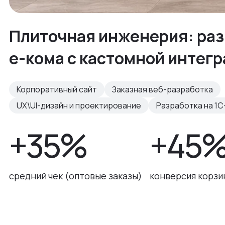
Плиточная инженерия: раз
е-кома с кастомной интег
Корпоративный сайт
Заказная веб-разработка
UX\UI-дизайн и проектирование
Разработка на 1С
+35%
+45
средний чек (оптовые заказы)
конверсия корзи