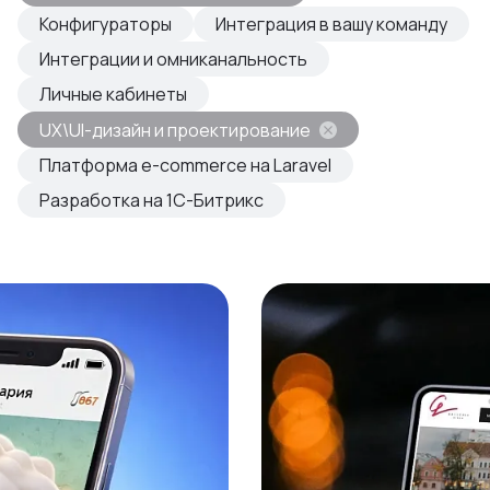
овые продукты
Конфигураторы
Интеграция в вашу команду
азвиваем
Интеграции и омниканальность
Личные кабинеты
UX\UI-дизайн и проектирование
Платформа e-commerce на Laravel
Разработка на 1С-Битрикс