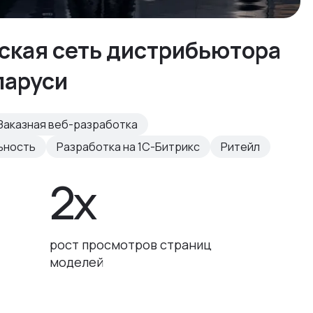
рская сеть дистрибьютора
ларуси
Заказная веб-разработка
ьность
Разработка на 1С-Битрикс
Ритейл
2x
рост просмотров страниц
моделей