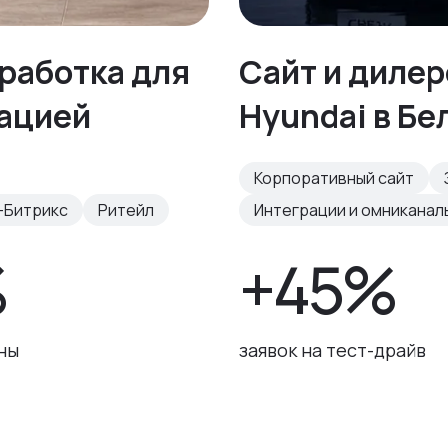
работка для
Сайт и диле
рацией
Hyundai в Бе
Корпоративный сайт
-Битрикс
Ритейл
Интеграции и омниканал
%
+45%
ны
заявок на тест-драйв