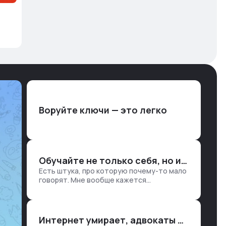
Воруйте ключи — это легко
Обучайте не только себя, но и клиентов
Есть штука, про которую почему-то мало
говорят. Мне вообще кажется
правильным подходом, что в работе
обмен знаниями всегда идет в обе
стороны. Ты что-то хватаешь у клиента:
е…
Интернет умирает, адвокаты и судьи в растерянности, а я хочу песню