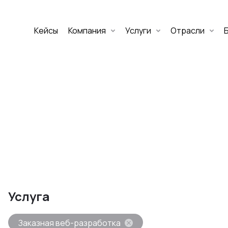
Кейсы
Компания
Услуги
Отрасли
Дмитрий Хоружко
CEO Nineseven
Оставить заявку
аритет Банк
е цифровых
Услуга
изнеса
Заказная веб-разработка