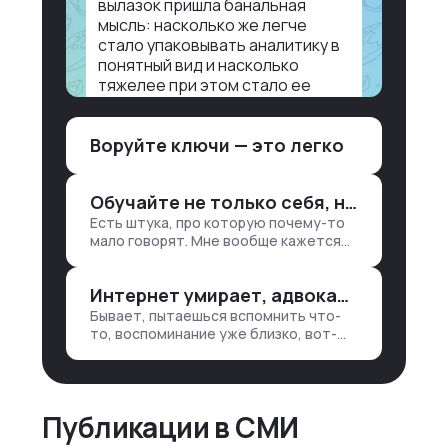
вылазок пришла банальная
мысль: насколько же легче
стало упаковывать аналитику в
понятный вид и насколько
тяжелее при этом стало ее
воспринимать.
Воруйте ключи — это легко
Объясню в разрезе нашей
работы. Чтобы создать
дашборд со всякой аналитикой
Обучайте не только себя, но и клиентов
лет 15 назад, нужно было:
Есть штука, про которую почему-то
1. Собирать данные в одну базу и
мало говорят. Мне вообще кажется
разгребать их оттуда вручную:
правильным подходом, что в работе
продажи, заявки, прогресс по
обмен знаниями всегда идет в обе
проекту — все ручками
Интернет умирает, адвокаты и судьи в растерянности, а я хочу песню
стороны. Ты что-то хватаешь у
клиента: е…
Бывает, пытаешься вспомнить что-
то, воспоминание уже близко, вот-
вот откроется нужный ящик в архиве
памяти, но… Нет. И так часами. Или
днями. А то и неделями, если сильно
не повезе…
Публикации в СМИ