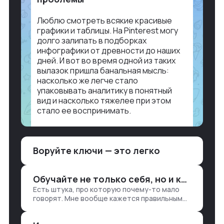
Люблю смотреть всякие красивые
графики и таблицы. На Pinterest могу
долго залипать в подборках
инфографики от древности до наших
дней. И вот во время одной из таких
вылазок пришла банальная мысль:
насколько же легче стало
упаковывать аналитику в понятный
вид и насколько тяжелее при этом
стало ее воспринимать.
Объясню в разрезе нашей работы.
Чтобы создать дашборд со всякой
Воруйте ключи — это легко
аналитикой лет 15 назад, нужно было:
1. Собирать данные в одну базу и
разгребать их оттуда вручную:
Обучайте не только себя, но и клиентов
продажи, заявки, прогресс по проекту
Есть штука, про которую почему-то мало
— все ручками
говорят. Мне вообще кажется правильным
подходом, что в работе обмен знаниями
всегда идет в обе стороны. Ты что-то