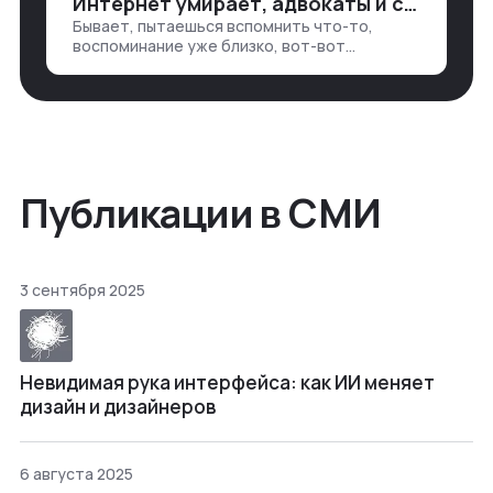
Интернет умирает, адвокаты и судьи в растерянности, а я хочу песню
хватаешь у клиента: е…
Бывает, пытаешься вспомнить что-то,
воспоминание уже близко, вот-вот
откроется нужный ящик в архиве памяти,
но… Нет. И так часами. Или днями. А то и
неделями, если сильно не повезе…
Публикации в СМИ
3 сентября 2025
Невидимая рука интерфейса: как ИИ меняет
дизайн и дизайнеров
6 августа 2025