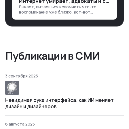
Интернет умирает, адвокаты и судьи в растерянности, а я хочу песню
хватаешь у клиента: е…
Бывает, пытаешься вспомнить что-то,
воспоминание уже близко, вот-вот
откроется нужный ящик в архиве памяти,
но… Нет. И так часами. Или днями. А то и
неделями, если сильно не повезе…
Публикации в СМИ
3 сентября 2025
Невидимая рука интерфейса: как ИИ меняет
дизайн и дизайнеров
6 августа 2025