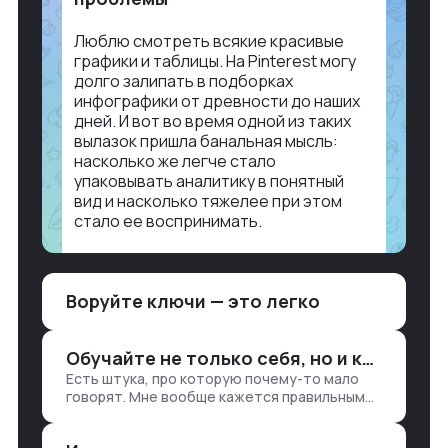
Люблю смотреть всякие красивые
графики и таблицы. На Pinterest могу
долго залипать в подборках
инфографики от древности до наших
дней. И вот во время одной из таких
вылазок пришла банальная мысль:
насколько же легче стало
упаковывать аналитику в понятный
вид и насколько тяжелее при этом
стало ее воспринимать.
Объясню в разрезе нашей работы.
Чтобы создать дашборд со всякой
Воруйте ключи — это легко
аналитикой лет 15 назад, нужно было:
1. Собирать данные в одну базу и
разгребать их оттуда вручную:
Обучайте не только себя, но и клиентов
продажи, заявки, прогресс по проекту
Есть штука, про которую почему-то мало
— все ручками
говорят. Мне вообще кажется правильным
подходом, что в работе обмен знаниями
всегда идет в обе стороны. Ты что-то