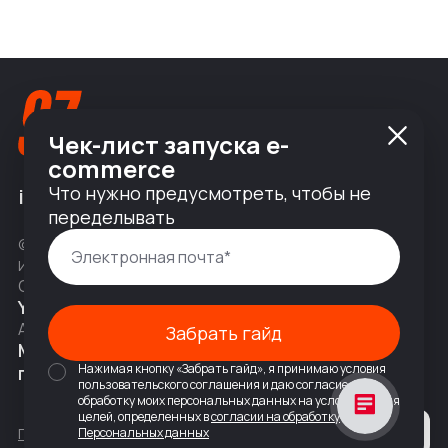
Чек-лист запуска e-
commerce
Что нужно предусмотреть, чтобы не
info@nineseven.ru
переделывать
© 2010 — 2026 ООО «Найнсевен», УНП 191376768,
ИНН 9710142077, КПП 771001001, ОГРН 1247700831377
Соц сети
YouTube
Написать в Telegram
Адрес
Забрать гайд
Москва, 2-я Тверская-Ямская 18,
Нажимая кнопку «Забрать гайд», я принимаю условия
помещ. 7/2
пользовательского соглашения и даю согласие на
обработку моих персональных данных на условиях и для
целей, определенных в
согласии на обработку
Политика конфиденциальности
Персональных данных