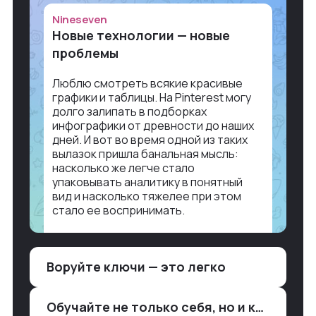
Nineseven
Новые технологии — новые
проблемы
Люблю смотреть всякие красивые
графики и таблицы. На Pinterest могу
долго залипать в подборках
инфографики от древности до наших
дней. И вот во время одной из таких
вылазок пришла банальная мысль:
насколько же легче стало
упаковывать аналитику в понятный
вид и насколько тяжелее при этом
стало ее воспринимать.
Объясню в разрезе нашей работы.
Чтобы создать дашборд со всякой
Воруйте ключи — это легко
аналитикой лет 15 назад, нужно было:
1. Собирать данные в одну базу и
разгребать их оттуда вручную:
Обучайте не только себя, но и клиентов
продажи, заявки, прогресс по проекту