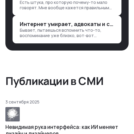
Есть штука, про которую почему-то мало
— все ручками
говорят. Мне вообще кажется правильным
подходом, что в работе обмен знаниями
всегда идет в обе стороны. Ты что-то
Интернет умирает, адвокаты и судьи в растерянности, а я хочу песню
хватаешь у клиента: е…
Бывает, пытаешься вспомнить что-то,
воспоминание уже близко, вот-вот
откроется нужный ящик в архиве памяти,
но… Нет. И так часами. Или днями. А то и
неделями, если сильно не повезе…
Публикации в СМИ
3 сентября 2025
Невидимая рука интерфейса: как ИИ меняет
дизайн и дизайнеров