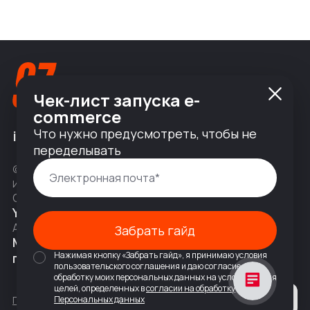
Чек-лист запуска e-
commerce
Что нужно предусмотреть, чтобы не
info@nineseven.ru
переделывать
© 2010 — 2026 ООО «Найнсевен», УНП 191376768,
ИНН 9710142077, КПП 771001001, ОГРН 1247700831377
Соц сети
YouTube
Написать в Telegram
Адрес
Забрать гайд
Москва, 2-я Тверская-Ямская 18,
Нажимая кнопку «Забрать гайд», я принимаю условия
помещ. 7/2
пользовательского соглашения и даю согласие на
обработку моих персональных данных на условиях и для
целей, определенных в
согласии на обработку
Политика конфиденциальности
Персональных данных