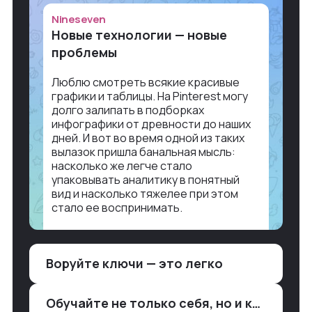
Nineseven
Новые технологии — новые
проблемы
Люблю смотреть всякие красивые
графики и таблицы. На Pinterest могу
долго залипать в подборках
инфографики от древности до наших
дней. И вот во время одной из таких
вылазок пришла банальная мысль:
насколько же легче стало
упаковывать аналитику в понятный
вид и насколько тяжелее при этом
стало ее воспринимать.
Объясню в разрезе нашей работы.
Чтобы создать дашборд со всякой
Воруйте ключи — это легко
аналитикой лет 15 назад, нужно было:
1. Собирать данные в одну базу и
разгребать их оттуда вручную:
Обучайте не только себя, но и клиентов
продажи, заявки, прогресс по проекту