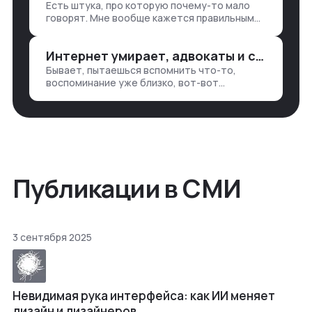
Есть штука, про которую почему-то мало
— все ручками
говорят. Мне вообще кажется правильным
подходом, что в работе обмен знаниями
всегда идет в обе стороны. Ты что-то
Интернет умирает, адвокаты и судьи в растерянности, а я хочу песню
хватаешь у клиента: е…
Бывает, пытаешься вспомнить что-то,
воспоминание уже близко, вот-вот
откроется нужный ящик в архиве памяти,
но… Нет. И так часами. Или днями. А то и
неделями, если сильно не повезе…
Публикации в СМИ
3 сентября 2025
Невидимая рука интерфейса: как ИИ меняет
дизайн и дизайнеров