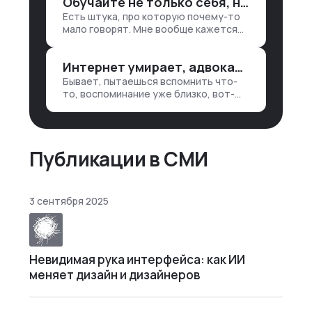
Обучайте не только себя, но и клиентов
лет 15 назад, нужно было:
Есть штука, про которую почему-то
1. Собирать данные в одну базу и
мало говорят. Мне вообще кажется
разгребать их оттуда вручную:
правильным подходом, что в работе
продажи, заявки, прогресс по
обмен знаниями всегда идет в обе
проекту — все ручками
Интернет умирает, адвокаты и судьи в растерянности, а я хочу песню
стороны. Ты что-то хватаешь у
клиента: е…
Бывает, пытаешься вспомнить что-
то, воспоминание уже близко, вот-
вот откроется нужный ящик в архиве
памяти, но… Нет. И так часами. Или
днями. А то и неделями, если сильно
не повезе…
Публикации в СМИ
3 сентября 2025
Невидимая рука интерфейса: как ИИ
меняет дизайн и дизайнеров