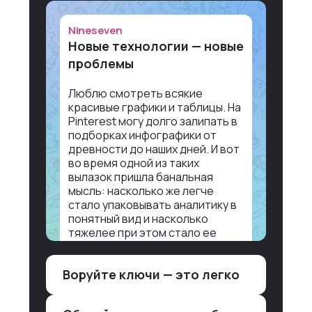
Nineseven
Новые технологии — новые
проблемы
Люблю смотреть всякие
красивые графики и таблицы. На
Pinterest могу долго залипать в
подборках инфографики от
древности до наших дней. И вот
во время одной из таких
вылазок пришла банальная
мысль: насколько же легче
стало упаковывать аналитику в
понятный вид и насколько
тяжелее при этом стало ее
воспринимать.
Воруйте ключи — это легко
Объясню в разрезе нашей
работы. Чтобы создать
дашборд со всякой аналитикой