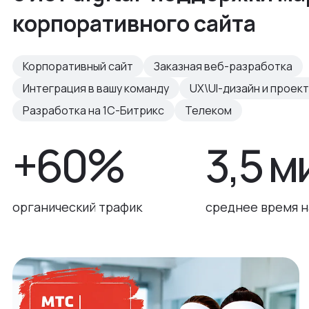
корпоративного сайта
Корпоративный сайт
Заказная веб-разработка
Интеграция в вашу команду
UX\UI-дизайн и проек
Разработка на 1С-Битрикс
Телеком
+60%
3,5 м
органический трафик
среднее время н