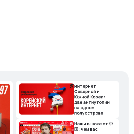
Интернет
Северной и
Южной Кореи:
две антиутопии
на одном
полуострове
Наши в шоке от 中
国: чем вас