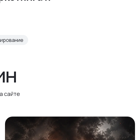
тирование
ин
а сайте