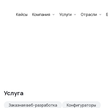
Кейсы
Компания
Услуги
Отрасли
Дмитрий Хоружко
CEO Nineseven
Оставить заявку
аритет Банк
е цифровых
Услуга
изнеса
Заказная веб-разработка
Конфигураторы