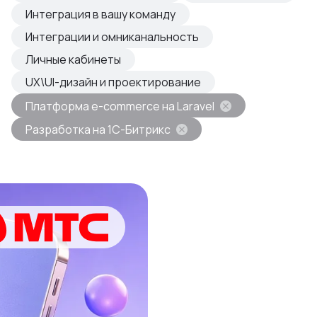
овые продукты
Интеграция в вашу команду
азвиваем
Интеграции и омниканальность
Личные кабинеты
UX\UI-дизайн и проектирование
Платформа e-commerce на Laravel
Разработка на 1С-Битрикс