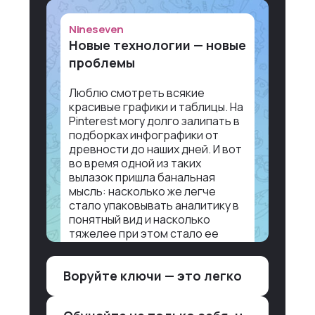
Nineseven
Новые технологии — новые
проблемы
Люблю смотреть всякие
красивые графики и таблицы. На
Pinterest могу долго залипать в
подборках инфографики от
древности до наших дней. И вот
во время одной из таких
вылазок пришла банальная
мысль: насколько же легче
стало упаковывать аналитику в
понятный вид и насколько
тяжелее при этом стало ее
воспринимать.
Воруйте ключи — это легко
Объясню в разрезе нашей
работы. Чтобы создать
дашборд со всякой аналитикой