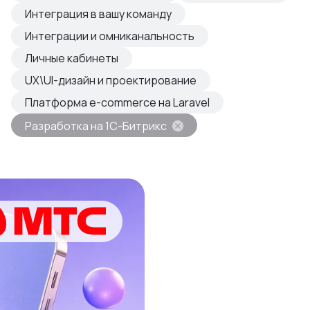
овые продукты
Интеграция в вашу команду
азвиваем
Интеграции и омниканальность
Личные кабинеты
UX\UI-дизайн и проектирование
Платформа e-commerce на Laravel
Разработка на 1С-Битрикс