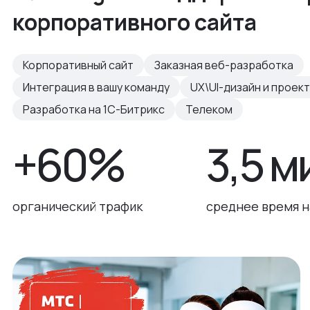
корпоративного сайта
Корпоративный сайт
Заказная веб-разработка
Интеграция в вашу команду
UX\UI-дизайн и проек
Разработка на 1С-Битрикс
Телеком
+60%
3,5 м
органический трафик
среднее время н