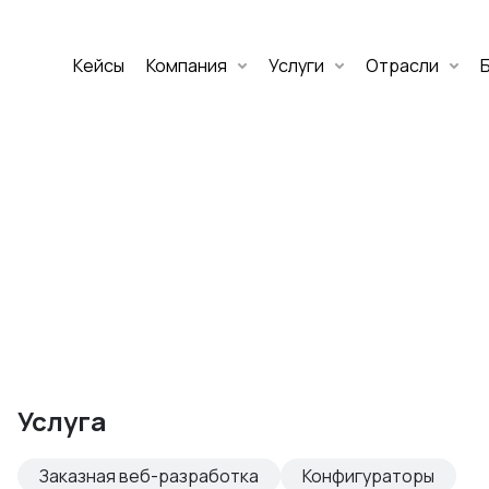
Кейсы
Компания
Услуги
Отрасли
Дмитрий Хоружко
CEO Nineseven
Оставить заявку
аритет Банк
е цифровых
Услуга
изнеса
Заказная веб-разработка
Конфигураторы