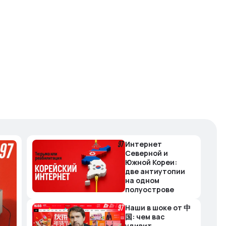
Интернет
Северной и
Южной Кореи:
две антиутопии
на одном
полуострове
Наши в шоке от 中
国: чем вас
удивит