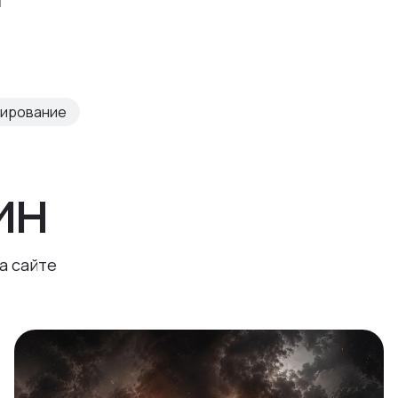
тирование
ин
а сайте