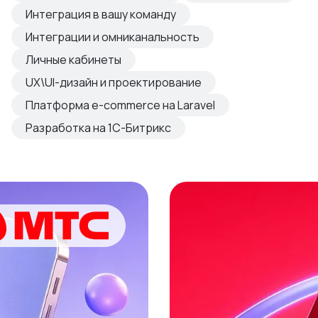
овые продукты
Интеграция в вашу команду
азвиваем
Интеграции и омниканальность
Личные кабинеты
UX\UI-дизайн и проектирование
Платформа e-commerce на Laravel
Разработка на 1С-Битрикс