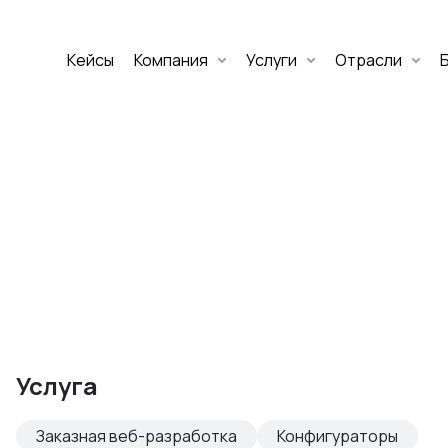
Кейсы
Компания
Услуги
Отрасли
Дмитрий Хоружко
CEO Nineseven
Оставить заявку
аритет Банк
е цифровых
Услуга
изнеса
Заказная веб-разработка
Конфигураторы