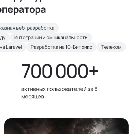
оператора
казная веб-разработка
нду
Интеграции и омниканальность
а Laravel
Разработка на 1С-Битрикс
Телеком
700 000+
активных пользователей за 8
месяцев