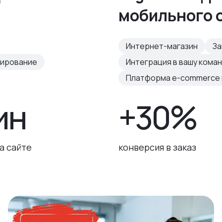
мобильного 
Интернет-магазин
За
тирование
Интеграция в вашу кома
Платформа e-commerce н
ин
+30%
а сайте
конверсия в заказ