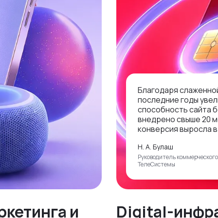
Благодаря слаженной
последние годы увел
способность сайта б
внедрено свыше 20 м
конверсия выросла в 
Н. А. Булаш
Руководитель коммерческог
ТелеСистемы
ркетинга и
Digital-инфр