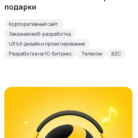
подарки
Корпоративный сайт
Заказная веб-разработка
UX\UI-дизайн и проектирование
Разработка на 1С-Битрикс
Телеком
B2C