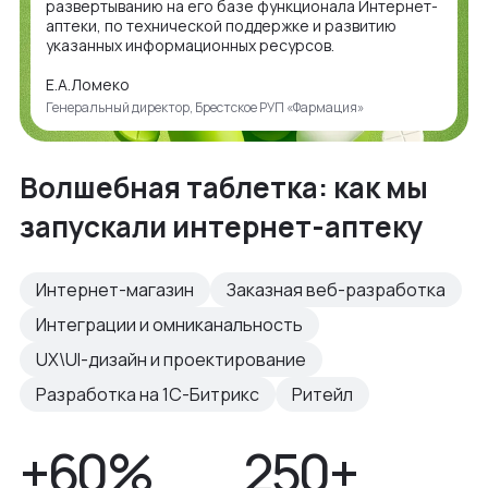
развертыванию на его базе функционала Интернет-
аптеки, по технической поддержке и развитию
указанных информационных ресурсов.
Е.А.Ломеко
Генеральный директор, Брестское РУП «Фармация»
Волшебная таблетка: как мы
запускали интернет-аптеку
Интернет-магазин
Заказная веб-разработка
Интеграции и омниканальность
UX\UI-дизайн и проектирование
Разработка на 1С-Битрикс
Ритейл
+60%
250+