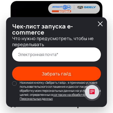
Чек-лист запуска e-
commerce
Что нужно предусмотреть, чтобы не
переделывать
Забрать гайд
Нажимая кнопку «Забрать гайд», я принимаю условия
пользовательского соглашения и даю согласие на
обработку моих персональных данных на условиях и для
Разработка cайта для
целей, определенных в
согласии на обработку
Персональных данных
Джили Атлант-М Боровая