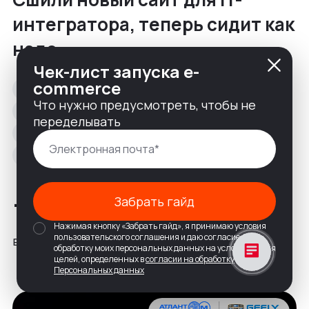
интегратора, теперь сидит как
надо
Чек-лист запуска e-
commerce
Корпоративный сайт
Что нужно предусмотреть, чтобы не
Заказная веб-разработка
переделывать
UX\UI-дизайн и проектирование
Разработка на 1С-Битрикс
B2B
+40%
-25%
Забрать гайд
Нажимая кнопку «Забрать гайд», я принимаю условия
пользовательского соглашения и даю согласие на
входящих заявок
показатель отказов
обработку моих персональных данных на условиях и для
целей, определенных в
согласии на обработку
Персональных данных