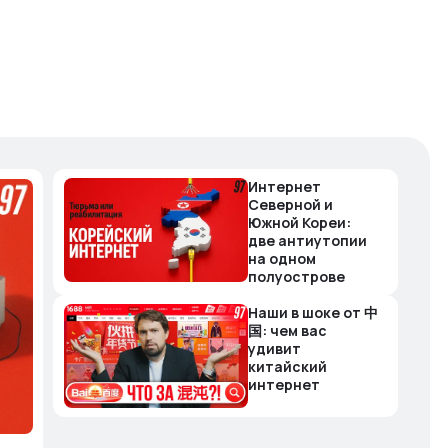
Интернет
Северной и
Южной Кореи:
две антиутопии
на одном
полуострове
Наши в шоке от 中
国: чем вас
удивит
китайский
интернет