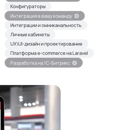
овые продукты
Конфигураторы
азвиваем
Интеграция в вашу команду
Интеграции и омниканальность
Личные кабинеты
UX\UI-дизайн и проектирование
Платформа e-commerce на Laravel
Разработка на 1С-Битрикс