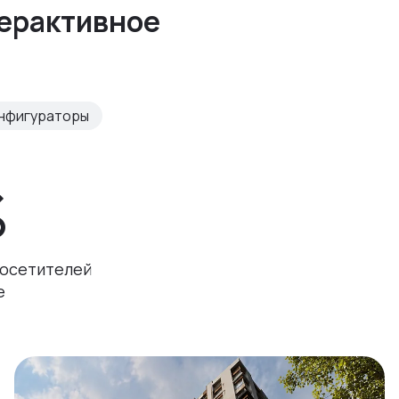
терактивное
нфигураторы
%
посетителей
e