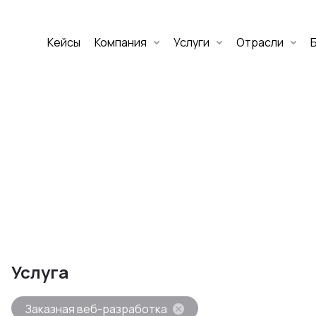
Кейсы
Компания
Услуги
Отрасли
Дмитрий Хоружко
CEO Nineseven
Оставить заявку
аритет Банк
е цифровых
Услуга
изнеса
Заказная веб-разработка