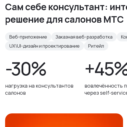
Сам себе консультант: ин
решение для салонов МТС
Веб-приложение
Заказная веб-разработка
Ко
UX\UI-дизайн и проектирование
Ритейл
-30%
+45
нагрузка на консультантов
вовлечённость 
салонов
через self-servic