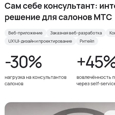
Сам себе консультант: ин
решение для салонов МТС
Веб-приложение
Заказная веб-разработка
Ко
UX\UI-дизайн и проектирование
Ритейл
-30%
+45
нагрузка на консультантов
вовлечённость 
салонов
через self-servic