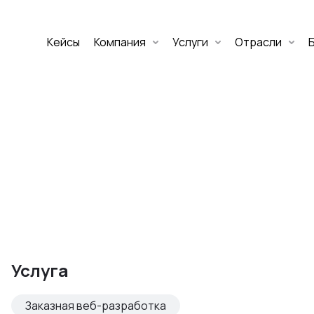
Кейсы
Компания
Услуги
Отрасли
Дмитрий Хоружко
CEO Nineseven
Оставить заявку
аритет Банк
е цифровых
Услуга
изнеса
Заказная веб-разработка