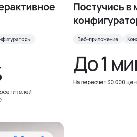
терактивное
Постучись в 
конфигурато
нфигураторы
Веб-приложение
Кон
До 1 ми
%
На пересчет 30 000 цен
посетителей
e