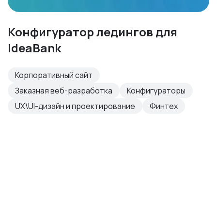
Конфигуратор ледингов для
IdeaBank
Корпоративный сайт
Заказная веб-разработка
Конфигураторы
UX\UI-дизайн и проектирование
Финтех