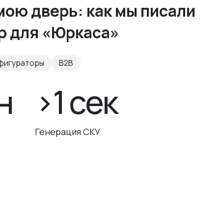
мою дверь: как мы писали
р для «Юркаса»
фигураторы
B2B
н
>1 сек
Генерация СКУ