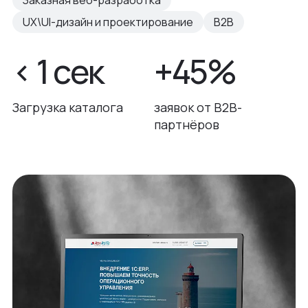
Заказная веб-разработка
UX\UI-дизайн и проектирование
B2B
< 1 сек
+45%
Загрузка каталога
заявок от B2B-
партнёров