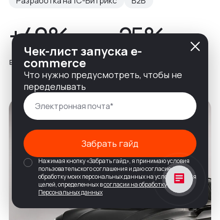
Разработка на 1С-Битрикс
B2B
+40%
-25%
Чек-лист запуска e-
commerce
входящих заявок
показатель отказов
Что нужно предусмотреть, чтобы не
переделывать
Забрать гайд
Нажимая кнопку «Забрать гайд», я принимаю условия
пользовательского соглашения и даю согласие на
обработку моих персональных данных на условиях и для
целей, определенных в
согласии на обработку
Персональных данных