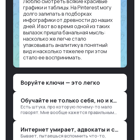
Люблю смотреть всякие красивые
графики и таблицы. На Pinterest могу
долго залипать в подборках
инфографики от древности до наших
дней. И вот во время одной из таких
вылазок пришла банальная мысль:
насколько же легче стало
упаковывать аналитику в понятный
вид и насколько тяжелее при этом
стало ее воспринимать.
Объясню в разрезе нашей работы.
Чтобы создать дашборд со всякой
Воруйте ключи — это легко
аналитикой лет 15 назад, нужно было:
1. Собирать данные в одну базу и
разгребать их оттуда вручную:
Обучайте не только себя, но и клиентов
продажи, заявки, прогресс по проекту
Есть штука, про которую почему-то мало
— все ручками
говорят. Мне вообще кажется правильным
подходом, что в работе обмен знаниями
всегда идет в обе стороны. Ты что-то
Интернет умирает, адвокаты и судьи в растерянности, а я хочу песню
хватаешь у клиента: е…
Бывает, пытаешься вспомнить что-то,