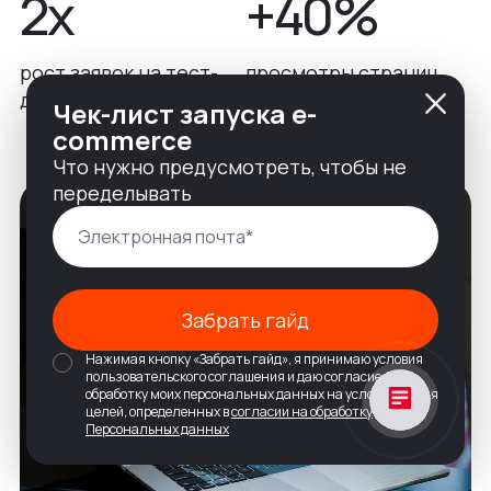
2x
+40%
рост заявок на тест-
просмотры страниц
драйв
комплектаций
Чек-лист запуска e-
commerce
Что нужно предусмотреть, чтобы не
переделывать
Забрать гайд
Нажимая кнопку «Забрать гайд», я принимаю условия
пользовательского соглашения и даю согласие на
обработку моих персональных данных на условиях и для
целей, определенных в
согласии на обработку
Персональных данных