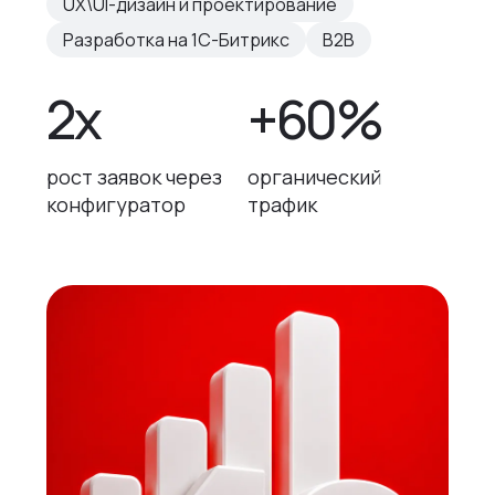
UX\UI-дизайн и проектирование
Разработка на 1С-Битрикс
B2B
2х
+60%
рост заявок через
органический
конфигуратор
трафик