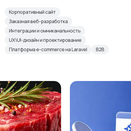
Корпоративный сайт
Заказная веб-разработка
Интеграции и омниканальность
UX\UI-дизайн и проектирование
Платформа e-commerce на Laravel
B2B