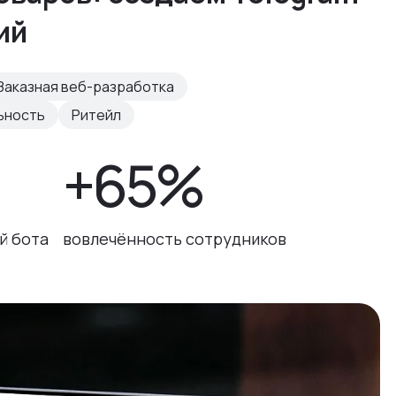
ий
Заказная веб-разработка
ьность
Ритейл
+65%
й бота
вовлечённость сотрудников