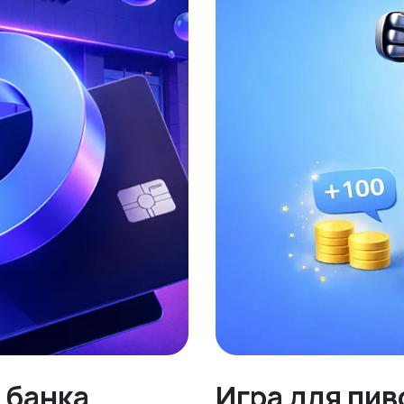
 банка
Игра для пив