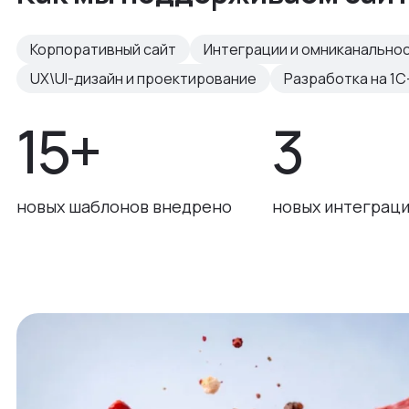
Корпоративный сайт
Интеграции и омниканально
UX\UI-дизайн и проектирование
Разработка на 1С
15+
3
новых шаблонов внедрено
новых интеграци