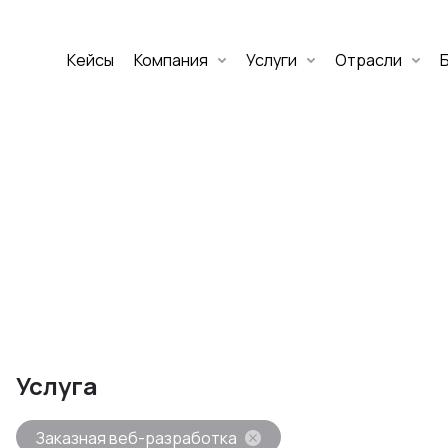
Кейсы
Компания
Услуги
Отрасли
Дмитрий Хоружко
CEO Nineseven
Оставить заявку
аритет Банк
е цифровых
Услуга
изнеса
Заказная веб-разработка