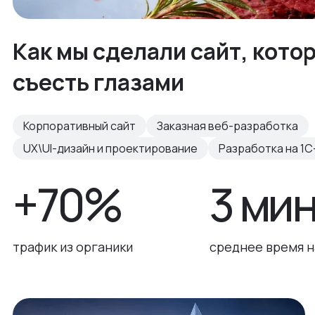
Как мы сделали сайт, кото
съесть глазами
Корпоративный сайт
Заказная веб-разработка
UX\UI-дизайн и проектирование
Разработка на 1С
+70%
3 ми
трафик из органики
среднее время н