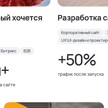
рый хочется
Разработка с
Корпоративный сайт
UX\UI-дизайн и проекти
-Битрикс
B2B
+50%
н+
трафик после запуска
а сайте