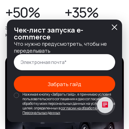
+50%
+35%
заявок через
среднее время на
Чек-лист запуска e-
конфигуратор
странице модели
commerce
Что нужно предусмотреть, чтобы не
переделывать
Забрать гайд
Нажимая кнопку «Забрать гайд», я принимаю условия
пользовательского соглашения и даю согласие на
обработку моих персональных данных на условиях и для
целей, определенных в
согласии на обработку
Персональных данных