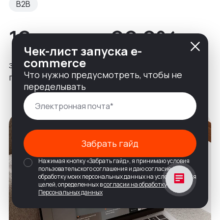
B2B
16
99.9%
Чек-лист запуска e-
commerce
задач закрыто за
uptime
Что нужно предусмотреть, чтобы не
период поддержки
переделывать
Забрать гайд
Нажимая кнопку «Забрать гайд», я принимаю условия
пользовательского соглашения и даю согласие на
обработку моих персональных данных на условиях и для
целей, определенных в
согласии на обработку
Персональных данных