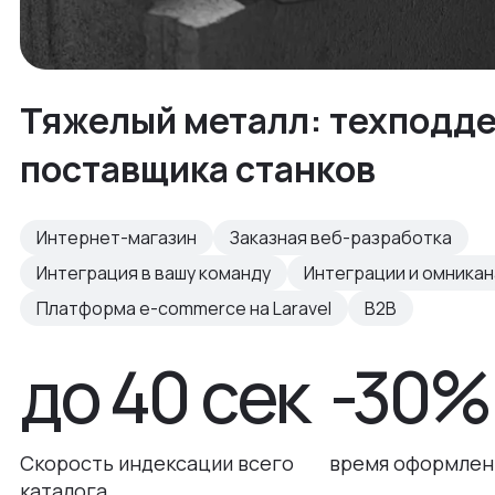
Тяжелый металл: техподд
поставщика станков
Интернет-магазин
Заказная веб-разработка
Интеграция в вашу команду
Интеграции и омника
Платформа e-commerce на Laravel
B2B
до 40 сек
-30%
Скорость индексации всего
время оформлени
каталога