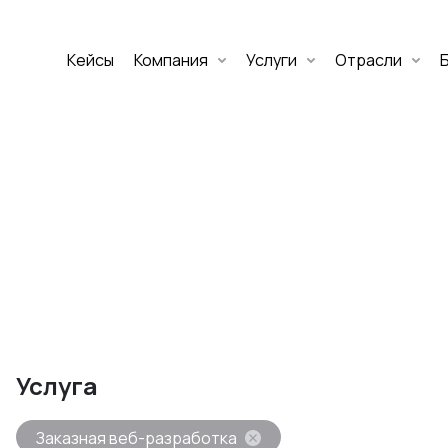
Кейсы
Компания
Услуги
Отрасли
Дмитрий Хоружко
CEO Nineseven
Оставить заявку
аритет Банк
е цифровых
Услуга
изнеса
Заказная веб-разработка