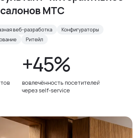
 салонов МТС
азная веб-разработка
Конфигураторы
рование
Ритейл
+45%
нтов
вовлечённость посетителей
через self-service