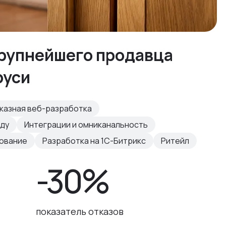
крупнейшего продавца
руси
казная веб-разработка
нду
Интеграции и омниканальность
рование
Разработка на 1С-Битрикс
Ритейл
-30%
показатель отказов