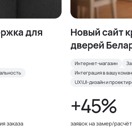
ержка для
Новый сайт 
дверей Бела
Интернет-магазин
За
нальность
Интеграция в вашу кома
UX\UI-дизайн и проекти
+45%
я заказа
заявок на замер/расчёт