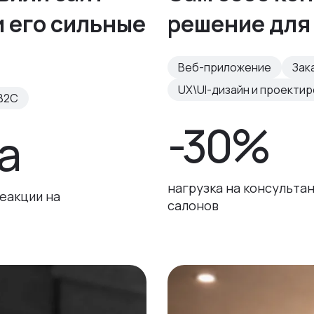
и его сильные
решение для
Веб-приложение
Зак
UX\UI-дизайн и проекти
B2C
-30%
а
нагрузка на консульта
еакции на
салонов