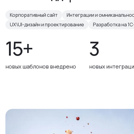
Корпоративный сайт
Интеграции и омниканально
UX\UI-дизайн и проектирование
Разработка на 1С
15+
3
новых шаблонов внедрено
новых интеграци