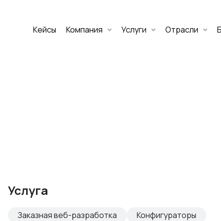
Кейсы
Компания
Услуги
Отрасли
Дмитрий Хоружко
CEO Nineseven
Оставить заявку
аритет Банк
е цифровых
Услуга
изнеса
Заказная веб-разработка
Конфигураторы