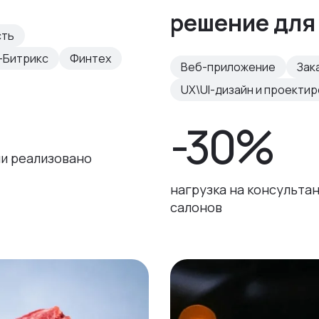
решение для
сть
-Битрикс
Финтех
Веб-приложение
Зак
UX\UI-дизайн и проекти
-30%
и реализовано
нагрузка на консульта
салонов