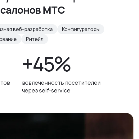
 салонов МТС
азная веб-разработка
Конфигураторы
рование
Ритейл
+45%
нтов
вовлечённость посетителей
через self-service