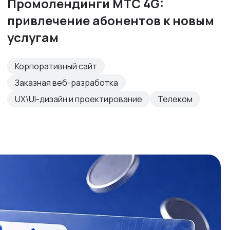
Промолендинги МТС 4G:
привлечение абонентов к новым
услугам
Корпоративный сайт
Заказная веб-разработка
UX\UI-дизайн и проектирование
Телеком