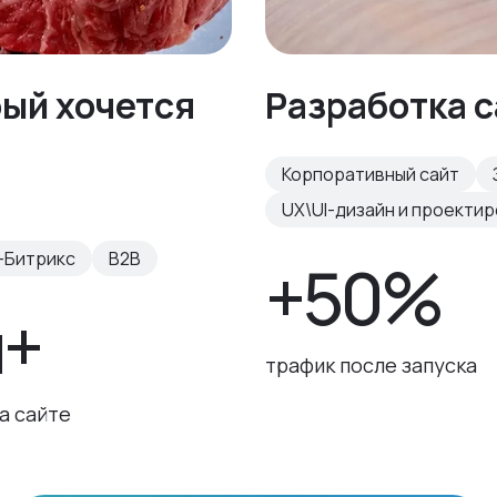
рый хочется
Разработка с
Корпоративный сайт
UX\UI-дизайн и проекти
-Битрикс
B2B
+50%
н+
трафик после запуска
а сайте