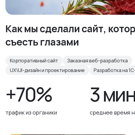
Как мы сделали сайт, кото
съесть глазами
Корпоративный сайт
Заказная веб-разработка
UX\UI-дизайн и проектирование
Разработка на 1С
+70%
3 ми
трафик из органики
среднее время н