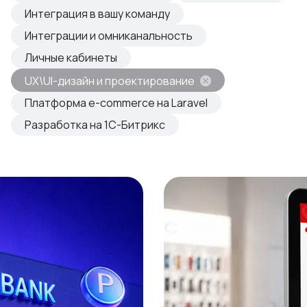
овые продукты
Интеграция в вашу команду
азвиваем
Интеграции и омниканальность
Личные кабинеты
UX\UI-дизайн и проектирование
Платформа e-commerce на Laravel
Разработка на 1С-Битрикс