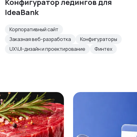
Конфигуратор ледингов для
IdeaBank
Корпоративный сайт
Заказная веб-разработка
Конфигураторы
UX\UI-дизайн и проектирование
Финтех