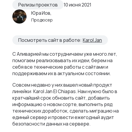
Как мы ведем проекты
Релизы проектов
10 июня 2021
Интеграции и омниканальность
Автодилеры
Юра Иов,
Блог
Новости
Интеграция в вашу команду
Продюсер
Финансы
Политика конфиденциальности
Контакты
UX\UI-дизайн и проектирование
Ритейл
Отзывы
Посмотреть сайт в работе:
Karol Jan
+375 (29) 32-78-146
Платформа e-commerce на Laravel
Телеком
Контакты
info@nineseven.ru
С Аливарией мы сотрудничаем уже много лет,
Разработка на 1С‑Битрикс
помогаем реализовывать их идеи, берем на
Минск, Тимирязева 72/1
себя все технические работы с сайтами и
Разработка конфигураторов
поддерживаем их в актуальном состоянии.
Москва, 2-я Тверская-Ямская 18, помещ.
Интернет-магазин для селлеров WB и Ozon
7/2
Совсем недавно у них вышел новый продукт
линейки: Karol Jan El Chiapas. Нам нужно было в
кратчайший срок обновить сайт, добавить
информацию о новом сорте, выполнить ряд
технических доработок, сделать миграцию на
единый сервер и провести ежегодный аудит
безопасности данных на сервере.