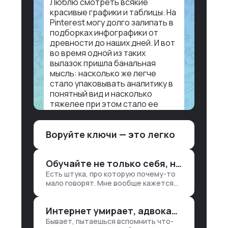
Люблю смотреть всякие
красивые графики и таблицы. На
Pinterest могу долго залипать в
подборках инфографики от
древности до наших дней. И вот
во время одной из таких
вылазок пришла банальная
мысль: насколько же легче
стало упаковывать аналитику в
понятный вид и насколько
тяжелее при этом стало ее
воспринимать.
Воруйте ключи — это легко
Объясню в разрезе нашей
работы. Чтобы создать
дашборд со всякой аналитикой
Обучайте не только себя, но и клиентов
лет 15 назад, нужно было:
Есть штука, про которую почему-то
1. Собирать данные в одну базу и
мало говорят. Мне вообще кажется
разгребать их оттуда вручную:
правильным подходом, что в работе
продажи, заявки, прогресс по
обмен знаниями всегда идет в обе
проекту — все ручками
Интернет умирает, адвокаты и судьи в растерянности, а я хочу песню
стороны. Ты что-то хватаешь у
клиента: е…
Бывает, пытаешься вспомнить что-