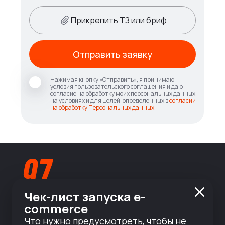
Прикрепить ТЗ или бриф
Отправить заявку
Нажимая кнопку «Отправить», я принимаю
условия пользовательского соглашения и даю
согласие на обработку моих персональных данных
на условиях и для целей, определенных в
согласии
на обработку Персональных данных
Чек-лист запуска e-
commerce
info@nineseven.ru
Что нужно предусмотреть, чтобы не