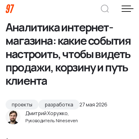
Аналитика интернет-
Дмитрий Хоружко
магазина: какие события
CEO Nineseven
настроить, чтобы видеть
продажи, корзину и путь
Оставить заявку
клиента
Кейсы
Компания
проекты
разработка
27 мая 2026
Дмитрий Хоружко,
О нас
Услуги
Руководитель Nineseven
Преимущества
Заказная веб-разработка
Отрасли