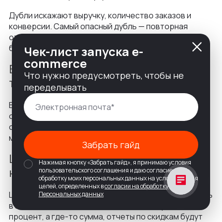
Дубли искажают выручку, количество заказов и
конверсии. Самый опасный дубль — повторная
отправка
purchase
при обновлении страницы
благодарности.
Чек-лист запуска e-
commerce
В разных событиях разные названия
Что нужно предусмотреть, чтобы не
товаров и категорий
переделывать
Если один и тот же товар в просмотре называется
одним способом, а в покупке другим, отчеты
становятся грязными. Для аналитики нужна единая
модель данных.
Забрать гайд
Цена и скидка передаются
Нажимая кнопку «Забрать гайд», я принимаю условия
некорректно
пользовательского соглашения и даю согласие на
обработку моих персональных данных на условиях и для
целей, определенных в
согласии на обработку
Цена должна быть числом. Скидку лучше передавать
Персональных данных
в абсолютном значении. Если где-то передается
процент, а где-то сумма, отчеты по скидкам будут