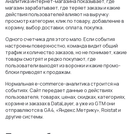
Аналитика интернет-магазина показывает, где
Как мы ведем проекты
магазин зарабатывает, где теряет заказы и какие
Интеграции и омниканальность
Автодилеры
Блог
действия пользователей влияют на выручку:
Новости
Интеграция в вашу команду
просмотр категории, клик по товару, добавление в
Финансы
корзину, выбор доставки, оплата, покупка.
Политика конфиденциальности
Контакты
UX\UI-дизайн и проектирование
Ритейл
Одного счетчика для этого мало. Если события
Отзывы
+375 (29) 32-78-146
Платформа e-commerce на Laravel
настроены поверхностно, команда видит общий
Телеком
Контакты
трафик и количество заказов, но не понимает, какие
info@nineseven.ru
Разработка на 1С‑Битрикс
товары смотрят и редко покупают, где
Минск, Тимирязева 72/1
пользователи выходят из воронки и какие промо-
Разработка конфигураторов
блоки приводят к продажам.
Москва, 2-я Тверская-Ямская 18, помещ.
Интернет-магазин для селлеров WB и Ozon
7/2
Нормальная e-commerce-аналитика строится на
событиях. Сайт передает данные о действиях
пользователя, товарах, ценах, скидках, категориях,
корзине и заказах в DataLayer, а уже из GTM они
отправляются в GA4, «Яндекс.Метрику», Roistat и
другие системы.