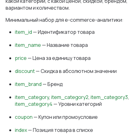
какой категории, с какой ценой, скидкой, брендом,
вариантом и количеством.
Минимальный набор для e-commerce-аналитики:
item_id
— Идентификатор товара
item_name
— Название товара
price
— Цена за единицу товара
discount
— Скидка в абсолютном значении
item_brand
— Бренд
item_category
,
item_category2
,
item_category3
,
item_category4
— Уровни категорий
coupon
— Купон или промоусловие
index
— Позиция товара в списке