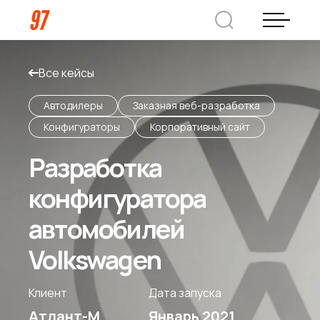
Все кейсы
Дмитрий Хоружко
CEO Nineseven
Автодилеры
Заказная веб-разработка
Конфигураторы
Корпоративный сайт
Оставить заявку
Разработка
конфигуратора
Кейсы
автомобилей
Компания
Volkswagen
О нас
Услуги
Клиент
Дата запуска
Преимущества
Заказная веб-разработка
Атлант-М
Январь 2021
Отрасли