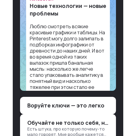
Новые технологии — новые
проблемы
Люблю смотреть всякие
красивые графики и таблицы. На
Pinterest могу долго залипать в
подборках инфографики от
древности до наших дней. И вот
во время одной из таких
вылазок пришла банальная
мысль: насколько же легче
стало упаковывать аналитику в
понятный вид и насколько
тяжелее при этом стало ее
воспринимать.
Воруйте ключи — это легко
Объясню в разрезе нашей
работы. Чтобы создать
дашборд со всякой аналитикой
Обучайте не только себя, но и клиентов
лет 15 назад, нужно было:
Есть штука, про которую почему-то
1. Собирать данные в одну базу и
мало говорят. Мне вообще кажется
разгребать их оттуда вручную: