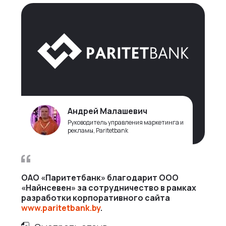
Андрей Малашевич
Руководитель управления маркетинга и
рекламы, Paritetbank
ОАО «Паритетбанк» благодарит ООО
В
«Найнсевен» за сотрудничество в рамках
п
разработки корпоративного сайта
к
www.paritetbank.by
.
w