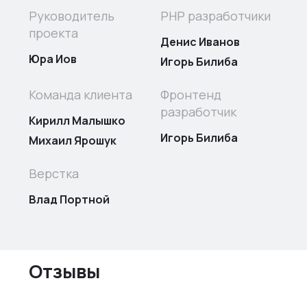
Руководитель
PHP разработчики
проекта
Денис Иванов
Юра Иов
Игорь Билиба
Команда клиента
Фронтенд
разработчик
Кирилл Малышко
Игорь Билиба
Михаил Ярошук
Верстка
Влад Портной
Отзывы