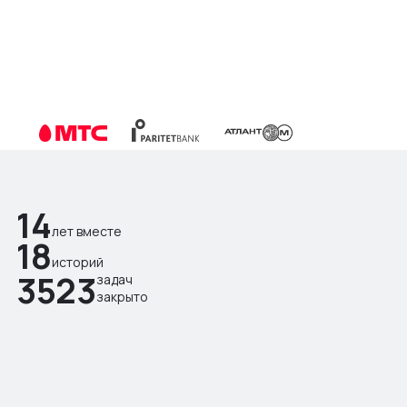
14
лет вместе
18
историй
3523
задач
закрыто