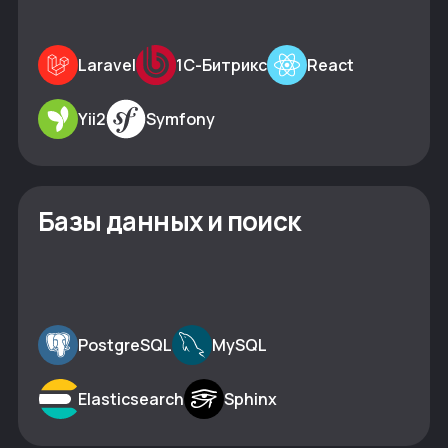
Laravel
1С-Битрикс
React
Yii2
Symfony
Базы данных и поиск
PostgreSQL
MySQL
Elasticsearch
Sphinx