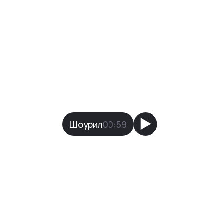
Автоматизируем процессы и
создаем системы, которые
выдерживают рост и
масштабируются без потери
эффективности.
Шоурил
00:59
540+