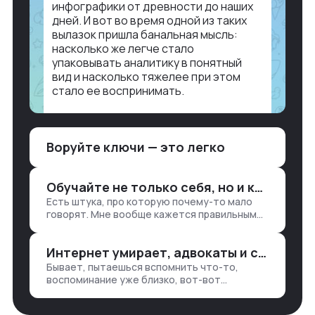
инфографики от древности до наших
дней. И вот во время одной из таких
вылазок пришла банальная мысль:
насколько же легче стало
упаковывать аналитику в понятный
вид и насколько тяжелее при этом
стало ее воспринимать.
Объясню в разрезе нашей работы.
Чтобы создать дашборд со всякой
Воруйте ключи — это легко
аналитикой лет 15 назад, нужно было:
1. Собирать данные в одну базу и
разгребать их оттуда вручную:
Обучайте не только себя, но и клиентов
продажи, заявки, прогресс по проекту
Есть штука, про которую почему-то мало
— все ручками
говорят. Мне вообще кажется правильным
подходом, что в работе обмен знаниями
всегда идет в обе стороны. Ты что-то
Интернет умирает, адвокаты и судьи в растерянности, а я хочу песню
хватаешь у клиента: е…
Бывает, пытаешься вспомнить что-то,
воспоминание уже близко, вот-вот
откроется нужный ящик в архиве памяти,
но… Нет. И так часами. Или днями. А то и