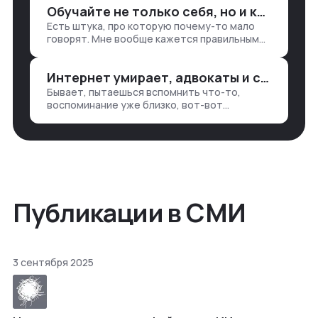
Обучайте не только себя, но и клиентов
продажи, заявки, прогресс по проекту
Есть штука, про которую почему-то мало
— все ручками
говорят. Мне вообще кажется правильным
подходом, что в работе обмен знаниями
всегда идет в обе стороны. Ты что-то
Интернет умирает, адвокаты и судьи в растерянности, а я хочу песню
хватаешь у клиента: е…
Бывает, пытаешься вспомнить что-то,
воспоминание уже близко, вот-вот
откроется нужный ящик в архиве памяти,
но… Нет. И так часами. Или днями. А то и
неделями, если сильно не повезе…
Публикации в СМИ
3 сентября 2025