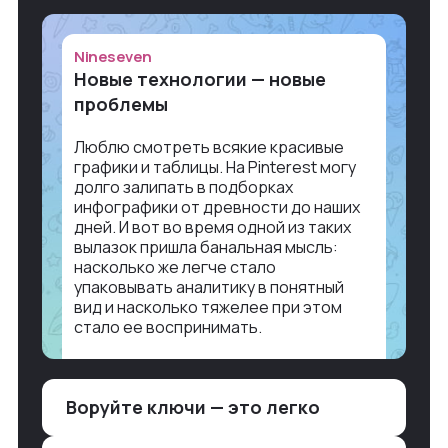
Nineseven
Новые технологии — новые
проблемы
Люблю смотреть всякие красивые
графики и таблицы. На Pinterest могу
долго залипать в подборках
инфографики от древности до наших
дней. И вот во время одной из таких
вылазок пришла банальная мысль:
насколько же легче стало
упаковывать аналитику в понятный
вид и насколько тяжелее при этом
стало ее воспринимать.
Объясню в разрезе нашей работы.
Чтобы создать дашборд со всякой
Воруйте ключи — это легко
аналитикой лет 15 назад, нужно было:
1. Собирать данные в одну базу и
разгребать их оттуда вручную: