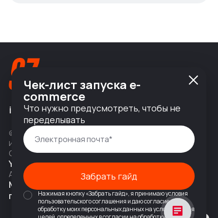
Чек-лист запуска e-
commerce
Что нужно предусмотреть, чтобы не
info@nineseven.ru
переделывать
© 2010 — 2026 ООО «Найнсевен», УНП 191376768,
ИНН 9710142077, КПП 771001001, ОГРН 1247700831377
Соц сети
YouTube
Написать в Telegram
Адрес
Забрать гайд
Москва, 2-я Тверская-Ямская 18,
Нажимая кнопку «Забрать гайд», я принимаю условия
помещ. 7/2
пользовательского соглашения и даю согласие на
обработку моих персональных данных на условиях и для
целей, определенных в
согласии на обработку