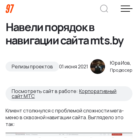
Навели порядок в
Дмитрий Хоружко
навигации сайта mts.by
CEO Nineseven
Оставить заявку
Юра Иов,
Релизы проектов
01 июня 2021
Продюсер
Кейсы
Посмотреть сайт в работе:
Корпоративный
сайт МТС
Компания
Клиент столкнулся с проблемой сложности мега-
меню в сквозной навигации сайта. Выглядело это
О нас
Услуги
так:
Преимущества
Заказная веб-разработка
Отрасли