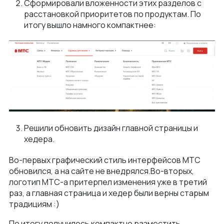
Сформировали вложенности этих разделов с
расстановкой приоритетов по продуктам. По
итогу вышло намного компактнее:
Решили обновить дизайн главной страницы и
хедера.
Во-первых графический стиль интерфейсов МТС
обновился, а на сайте не внедрялся.Во-вторых,
логотип МТС-а притерпел изменения уже в третий
раз, а главная страница и хедер были верны старым
традициям :)
По итогу получилось компактно разместить