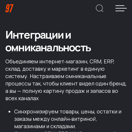
Интеграции и
Дмитрий Хоружко
CEO Nineseven
омниканальность
Оставить заявку
Объединяем интернет‑магазин, CRM, ERP,
склад, доставку и маркетинг в единую
систему. Настраиваем омниканальные
процессы так, чтобы клиент видел один бренд,
Кейсы
а вы — полную картину продаж и запасов во
всех каналах
Компания
Синхронизируем товары, цены, остатки и
О нас
Услуги
заказы между онлайн‑витриной,
Преимущества
магазинами и складами.
Заказная веб-разработка
Отрасли