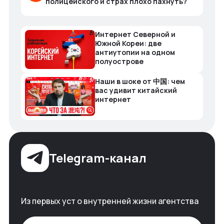
полицейского и страх плохо пахнуть?
Интернет Северной и
Южной Кореи: две
антиутопии на одном
полуострове
Наши в шоке от 中国: чем
вас удивит китайский
интернет
Telegram-канал
Из первых уст о внутренней жизни агентства