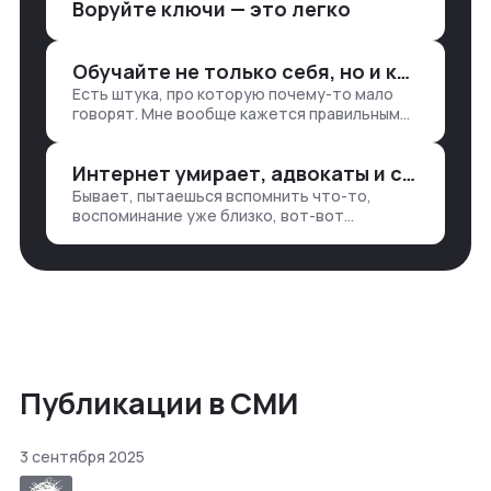
Воруйте ключи — это легко
аналитикой лет 15 назад, нужно было:
1. Собирать данные в одну базу и
разгребать их оттуда вручную:
Обучайте не только себя, но и клиентов
продажи, заявки, прогресс по проекту
Есть штука, про которую почему-то мало
— все ручками
говорят. Мне вообще кажется правильным
подходом, что в работе обмен знаниями
всегда идет в обе стороны. Ты что-то
Интернет умирает, адвокаты и судьи в растерянности, а я хочу песню
хватаешь у клиента: е…
Бывает, пытаешься вспомнить что-то,
воспоминание уже близко, вот-вот
откроется нужный ящик в архиве памяти,
но… Нет. И так часами. Или днями. А то и
неделями, если сильно не повезе…
Публикации в СМИ
3 сентября 2025