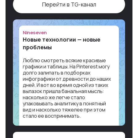
Перейти в TG-канал
Nineseven
Новые технологии — новые
проблемы
Люблю смотреть всякие красивые
графики и таблицы. На Pinterest могу
долго залипать в подборках
инфографики от древности до наших
дней. И вот во время одной из таких
вылазок пришла банальная мысль:
насколько же легче стало
упаковывать аналитику в понятный
вид и насколько тяжелее при этом
стало ее воспринимать.
Объясню в разрезе нашей работы.
Чтобы создать дашборд со всякой